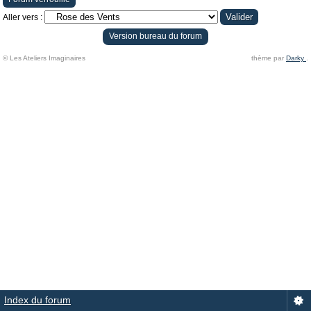
Aller vers :
Version bureau du forum
© Les Ateliers Imaginaires
thème par
Darky
.
Index du forum