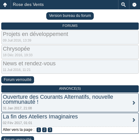
Rose des Vents
Version bureau du forum
FORUMS
Projets en développement
09 Juil 2016, 13:39
Chrysopée
18 Déc 2016, 19:33
News et rendez-vous
11 Juil 2016, 11:21
Forum verrouillé
ANNONCE(S)
Ouverture des Courants Alternatifs, nouvelle
communauté !
31 Jan 2017, 21:08
La fin des Ateliers Imaginaires
02 Fév 2017, 01:01
Aller vers la page :
1
2
3
Forum verrouillé