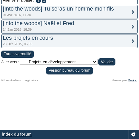
Aller vers la page :
1
2
[Into the woods] Tu seras un homme mon fils
01 Avr 2016, 17:30
[into the woods] Naël et Fred
14 Jan 2016, 16:39
Les projets en cours
28 Déc 2015, 05:55
Forum verrouillé
Aller vers :
Version bureau du forum
© Les Ateliers Imaginaires
thème par
Darky
.
Index du forum