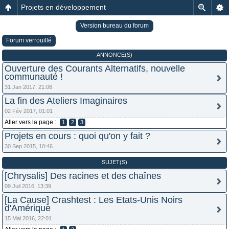
Projets en développement
Version bureau du forum
Forum verrouillé
ANNONCE(S)
Ouverture des Courants Alternatifs, nouvelle
communauté !
31 Jan 2017, 21:08
La fin des Ateliers Imaginaires
02 Fév 2017, 01:01
Aller vers la page :
1
2
3
Projets en cours : quoi qu'on y fait ?
30 Sep 2015, 10:46
SUJET(S)
[Chrysalis] Des racines et des chaînes
09 Juil 2016, 13:39
[La Cause] Crashtest : Les Etats-Unis Noirs
d'Amérique
15 Mai 2016, 22:01