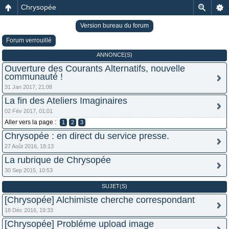
Chrysopée
Version bureau du forum
Forum verrouillé
ANNONCE(S)
Ouverture des Courants Alternatifs, nouvelle
communauté !
31 Jan 2017, 21:08
La fin des Ateliers Imaginaires
02 Fév 2017, 01:01
Aller vers la page :
1
2
3
Chrysopée : en direct du service presse.
27 Août 2016, 18:13
La rubrique de Chrysopée
30 Sep 2015, 10:53
SUJET(S)
[Chrysopée] Alchimiste cherche correspondant
18 Déc 2016, 19:33
[Chrysopée] Probléme upload image