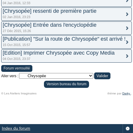
04 Jan 2016, 12:33
[Chrysopée] ressenti de première partie
02 Jan 2016, 23:23
[Chrysopée] Entrée dans l'encyclopédie
27 Déc 2015, 15:26
[Publication] "Sur la route de Chrysopée" est arrivé !
15 Oct 2015, 15:57
[Edition] Imprimer Chrysopée avec Copy Media
04 Oct 2015, 23:37
Forum verrouillé
Aller vers :
Version bureau du forum
© Les Ateliers Imaginaires
thème par
Darky
.
Index du forum