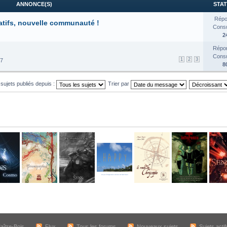
ANNONCE(S)
STAT
Répo
atifs, nouvelle communauté !
Consul
2
Répon
Consul
1
2
3
17
8
 sujets publiés depuis :
Trier par
aître-Bois
Flux
Tous les forums
Nouveaux sujets
Sujets actif