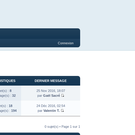
Connexion
ISTIQUES
DERNIER MESSAGE
et(s) :
8
25 Nov 2016, 18:07
ge(s) :
32
par
Gaël Sacré
et(s) :
18
24 Déc 2016, 02:54
ge(s) :
194
par
Valentin T.
0 sujet(s) • Page
1
sur
1