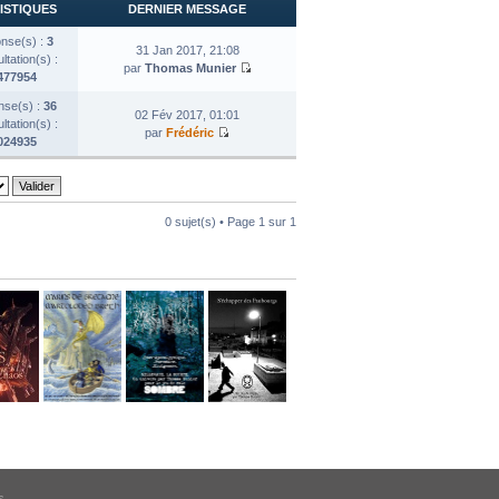
ISTIQUES
DERNIER MESSAGE
nse(s) :
3
31 Jan 2017, 21:08
tation(s) :
par
Thomas Munier
477954
se(s) :
36
02 Fév 2017, 01:01
tation(s) :
par
Frédéric
024935
0 sujet(s) • Page
1
sur
1
s