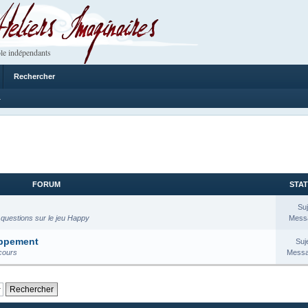
 Imaginaires
le indépendants
Rechercher
4
FORUM
STAT
Suj
 questions sur le jeu Happy
Messa
oppement
Suj
 cours
Messa