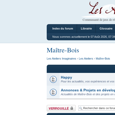
Les Ateliers
Communauté de jeux de rô
Index du forum
Librairie
Glossaire
Nous sommes actuellement le 07 Août 2026, 07:3
Maître-Bois
Les Ateliers Imaginaires
›
Les Ateliers
›
Maître-Bois
Happy
Pour les actualités, vos expériences et vos
Annonces & Projets en dével
Actualités de Maître-Bois et des projets en
Forum verrouillé