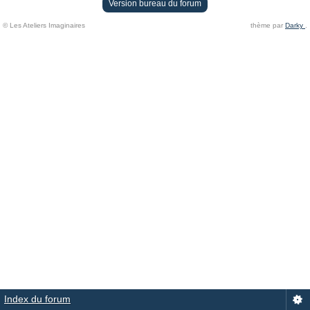
Version bureau du forum
© Les Ateliers Imaginaires
thème par
Darky
.
Index du forum