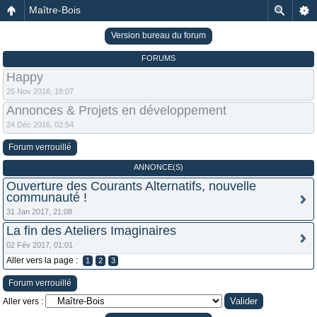
Maître-Bois
Version bureau du forum
FORUMS
Happy
25 Nov 2016, 18:07
Annonces & Projets en développement
24 Déc 2016, 02:54
Forum verrouillé
ANNONCE(S)
Ouverture des Courants Alternatifs, nouvelle
communauté !
31 Jan 2017, 21:08
La fin des Ateliers Imaginaires
02 Fév 2017, 01:01
Aller vers la page :
1
2
3
Forum verrouillé
Aller vers :