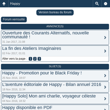
Happy
Version bureau du forum
Forum verrouillé
ANNONCE(S)
Ouverture des Courants Alternatifs, nouvelle
communauté !
31 Jan 2017, 21:08
La fin des Ateliers Imaginaires
02 Fév 2017, 01:01
Aller vers la page :
1
2
3
SUJET(S)
Happy - Promotion pour le Black Friday !
25 Nov 2016, 18:07
L'aventure éditoriale de Happy - Bilan annuel 2016
18 Nov 2016, 11:34
[Happy Solo] Mon ami charlie, voyageur céleste
04 Nov 2016, 18:32
Happy disponible en PDF