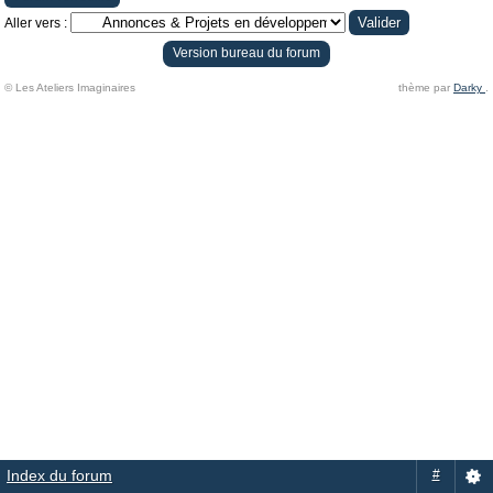
Aller vers :
Version bureau du forum
© Les Ateliers Imaginaires
thème par
Darky
.
Index du forum
#