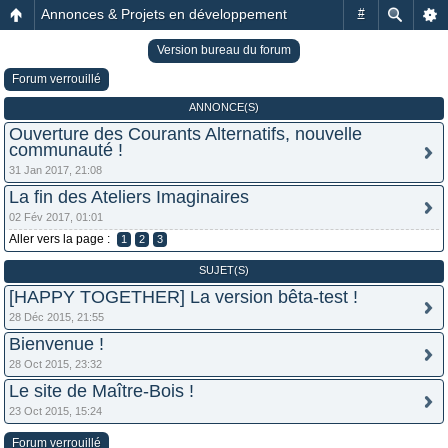
Annonces & Projets en développement
#
Version bureau du forum
Forum verrouillé
ANNONCE(S)
Ouverture des Courants Alternatifs, nouvelle
communauté !
31 Jan 2017, 21:08
La fin des Ateliers Imaginaires
02 Fév 2017, 01:01
Aller vers la page :
1
2
3
SUJET(S)
[HAPPY TOGETHER] La version bêta-test !
28 Déc 2015, 21:55
Bienvenue !
28 Oct 2015, 23:32
Le site de Maître-Bois !
23 Oct 2015, 15:24
Forum verrouillé