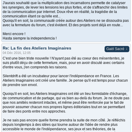
J'aurais souhaité que la multiplication des incarnations permette de catalyser
les synergies, de lever les tensions les plus fortes, et de s'affranchir des limites
de la communication par internet. Doux rêve en réalité, la tragédie de la
communication étant ce qu'elle est...
Quoiqu'il en soit, la communauté créée autour des Ateliers ne se dissoudra pas
avec la fermeture du forum, c'est évident. Et des projets sont déjà en route...
Merci encore !
Hasta siempre la independencia !
Re: La fin des Ateliers Imaginaires
↓
Gaël Sacré
04 Déc 2016, 12:05
C'est une bien triste nouvelle ! N'ayant pas été au coeur des mésententes, je
suis plutôt déçu de cette fermeture, mais, pour en avoir discuté avec certains
d'entre vous, j'en comprends les raisons.
Silentdrift a été un incubateur pour lancer l'indépendance en France. Les
Ateliers Imaginaires ont créé une famille. Je pense qu'il est temps pour chacun
de prendre son envol.
Quoiqu'il en soit, les Ateliers Imaginaires ont été un lieu formidable d'échange,
de communication et de partage, qui va bien au-delà du forum. Je ne doute pas
que nos amitiés resteront intactes, et même peut être renforcée par le fait de
pouvoir assumer chacun nos propres lignes éditoriales tout en se permettant
de faire des ponts entre nos approches.
Je ne sais pas encore quelle forme prendra la suite de mon côté. Je réfléchis
depuis longtemps à des idées qui tourne autour de l'idée de rendre plus
accessible le monde de l'indépendance, ses jeux et ses théories, de la