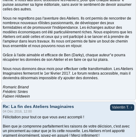
même. Il nous faut donc dissoudre les Ateliers, pour que chaque auteur°e
puisse assumer sa ligne éditoriale, sans avoir le sentiment de devoir assumer
celles des autres.
Nous ne regrettons pas l'aventure des Ateliers. Ils ont permis de rencontrer de
nombreux nouveaux rôlistes passionnants, de développer des jeux
formidables et de promouvoir l'indépendance. Les échanges autour des
modèles économiques ont été particulièrement riches. Nous espérons que les
Ateliers ont aidé celles et ceux qui y ont participé à se lancer et à prendre de
l'ampleur dans leurs travaux. Ils nous ont permis de faire un bout de chemin
tous ensemble et nous pouvons nous en réjouir.
Grâce à l'aide aimable et efficace de Ben (Darky), chaque auteur°e pourra
récupérer les données de son Atelier et en faire ce qui lui plaira.
Nous nous donnons deux mois pour effectuer cette transformation. Les Ateliers
Imaginaires fermeront le 1er février 2017. Le forum restera accessible, mais il
deviendra désormais impossible d'y ajouter des données.
Romaric Briand
Frédéric Sintes
Fabien Hildwein
Re: La fin des Ateliers Imaginaires
↓
Valentin T.
04 Déc 2016, 12:00
Félicitation pour tout ce que vous avez accompli !
Bien que je comprenne parfaitement les raisons de votre décision, c'est avec
un pincement au cœur que je lis cette nouvelle. Les Ateliers m'ont apporté
vraiment énormément, soyez-en assuré ! Merci infiniment !