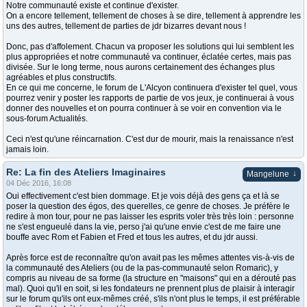
Notre communauté existe et continue d'exister.
On a encore tellement, tellement de choses à se dire, tellement à apprendre les
uns des autres, tellement de parties de jdr bizarres devant nous !
Donc, pas d'affolement. Chacun va proposer les solutions qui lui semblent les
plus appropriées et notre communauté va continuer, éclatée certes, mais pas
divisée. Sur le long terme, nous aurons certainement des échanges plus
agréables et plus constructifs.
En ce qui me concerne, le forum de L'Alcyon continuera d'exister tel quel, vous
pourrez venir y poster les rapports de partie de vos jeux, je continuerai à vous
donner des nouvelles et on pourra continuer à se voir en convention via le
sous-forum Actualités.
Ceci n'est qu'une réincarnation. C'est dur de mourir, mais la renaissance n'est
jamais loin.
Re: La fin des Ateliers Imaginaires
↓
Mangelune
04 Déc 2016, 16:08
Oui effectivement c'est bien dommage. Et je vois déjà des gens ça et là se
poser la question des égos, des querelles, ce genre de choses. Je préfère le
redire à mon tour, pour ne pas laisser les esprits voler très très loin : personne
ne s'est engueulé dans la vie, perso j'ai qu'une envie c'est de me faire une
bouffe avec Rom et Fabien et Fred et tous les autres, et du jdr aussi.
Après force est de reconnaître qu'on avait pas les mêmes attentes vis-à-vis de
la communauté des Ateliers (ou de la pas-communauté selon Romaric), y
compris au niveau de sa forme (la structure en "maisons" qui en a dérouté pas
mal). Quoi qu'il en soit, si les fondateurs ne prennent plus de plaisir à interagir
sur le forum qu'ils ont eux-mêmes créé, s'ils n'ont plus le temps, il est préférable