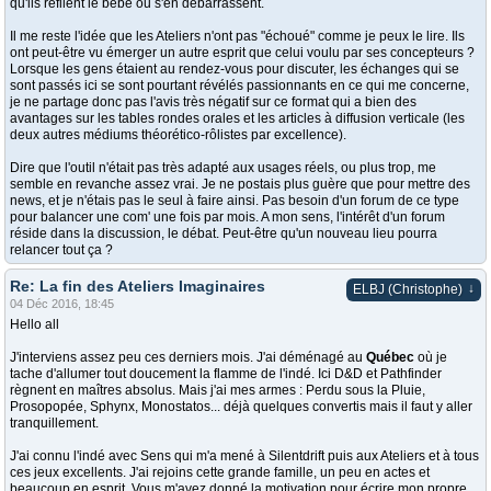
qu'ils refilent le bébé ou s'en débarrassent.
Il me reste l'idée que les Ateliers n'ont pas "échoué" comme je peux le lire. Ils
ont peut-être vu émerger un autre esprit que celui voulu par ses concepteurs ?
Lorsque les gens étaient au rendez-vous pour discuter, les échanges qui se
sont passés ici se sont pourtant révélés passionnants en ce qui me concerne,
je ne partage donc pas l'avis très négatif sur ce format qui a bien des
avantages sur les tables rondes orales et les articles à diffusion verticale (les
deux autres médiums théorético-rôlistes par excellence).
Dire que l'outil n'était pas très adapté aux usages réels, ou plus trop, me
semble en revanche assez vrai. Je ne postais plus guère que pour mettre des
news, et je n'étais pas le seul à faire ainsi. Pas besoin d'un forum de ce type
pour balancer une com' une fois par mois. A mon sens, l'intérêt d'un forum
réside dans la discussion, le débat. Peut-être qu'un nouveau lieu pourra
relancer tout ça ?
Re: La fin des Ateliers Imaginaires
↓
ELBJ (Christophe)
04 Déc 2016, 18:45
Hello all
J'interviens assez peu ces derniers mois. J'ai déménagé au
Québec
où je
tache d'allumer tout doucement la flamme de l'indé. Ici D&D et Pathfinder
règnent en maîtres absolus. Mais j'ai mes armes : Perdu sous la Pluie,
Prosopopée, Sphynx, Monostatos... déjà quelques convertis mais il faut y aller
tranquillement.
J'ai connu l'indé avec Sens qui m'a mené à Silentdrift puis aux Ateliers et à tous
ces jeux excellents. J'ai rejoins cette grande famille, un peu en actes et
beaucoup en esprit. Vous m'avez donné la motivation pour écrire mon propre