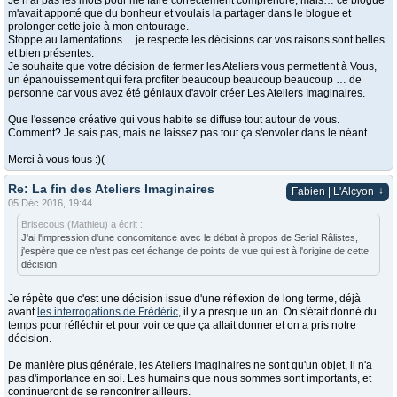
Je n'ai pas les mots pour me faire correctement comprendre, mais… ce blogue
m'avait apporté que du bonheur et voulais la partager dans le blogue et
prolonger cette joie à mon entourage.
Stoppe au lamentations… je respecte les décisions car vos raisons sont belles
et bien présentes.
Je souhaite que votre décision de fermer les Ateliers vous permettent à Vous,
un épanouissement qui fera profiter beaucoup beaucoup beaucoup … de
personne car vous avez été géniaux d'avoir créer Les Ateliers Imaginaires.
Que l'essence créative qui vous habite se diffuse tout autour de vous.
Comment? Je sais pas, mais ne laissez pas tout ça s'envoler dans le néant.
Merci à vous tous :)(
Re: La fin des Ateliers Imaginaires
↓
Fabien | L'Alcyon
05 Déc 2016, 19:44
Brisecous (Mathieu) a écrit :
J'ai l'impression d'une concomitance avec le débat à propos de Serial Râlistes,
j'espère que ce n'est pas cet échange de points de vue qui est à l'origine de cette
décision.
Je répète que c'est une décision issue d'une réflexion de long terme, déjà
avant
les interrogations de Frédéric
, il y a presque un an. On s'était donné du
temps pour réfléchir et pour voir ce que ça allait donner et on a pris notre
décision.
De manière plus générale, les Ateliers Imaginaires ne sont qu'un objet, il n'a
pas d'importance en soi. Les humains que nous sommes sont importants, et
continueront de se rencontrer ailleurs.