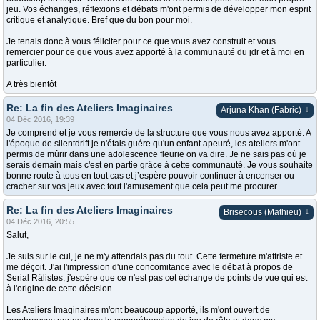
jeu. Vos échanges, réflexions et débats m'ont permis de développer mon esprit
critique et analytique. Bref que du bon pour moi.
Je tenais donc à vous féliciter pour ce que vous avez construit et vous
remercier pour ce que vous avez apporté à la communauté du jdr et à moi en
particulier.
A très bientôt
Re: La fin des Ateliers Imaginaires
↓
Arjuna Khan (Fabric)
04 Déc 2016, 19:39
Je comprend et je vous remercie de la structure que vous nous avez apporté. A
l'époque de silentdrift je n'étais guére qu'un enfant apeuré, les ateliers m'ont
permis de mûrir dans une adolescence fleurie on va dire. Je ne sais pas où je
serais demain mais c'est en partie grâce à cette communauté. Je vous souhaite
bonne route à tous en tout cas et j’espère pouvoir continuer à encenser ou
cracher sur vos jeux avec tout l'amusement que cela peut me procurer.
Re: La fin des Ateliers Imaginaires
↓
Brisecous (Mathieu)
04 Déc 2016, 20:55
Salut,
Je suis sur le cul, je ne m'y attendais pas du tout. Cette fermeture m'attriste et
me déçoit. J'ai l'impression d'une concomitance avec le débat à propos de
Serial Râlistes, j'espère que ce n'est pas cet échange de points de vue qui est
à l'origine de cette décision.
Les Ateliers Imaginaires m'ont beaucoup apporté, ils m'ont ouvert de