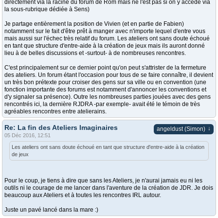
directement via la racine du forum de Rom mais ne l'est pas si on y accède via
la sous-rubrique dédiée à Sens)
Je partage entièrement la position de Vivien (et en partie de Fabien)
notamment sur le fait d'être prêt à manger avec n'importe lequel d'entre vous
mais aussi sur l'échec très relatif du forum. Les ateliers ont sans doute échoué
en tant que structure d'entre-aide à la création de jeux mais ils auront donné
lieu à de belles discussions et -surtout- à de nombreuses rencontres.
C'est principalement sur ce dernier point qu'on peut s'attrister de la fermeture
des ateliers. Un forum étant l'occasion pour tous de se faire connaître, il devient
un très bon prétexte pour croiser des gens sur sa ville ou en convention (une
fonction importante des forums est notamment d'annoncer les conventions et
d'y signaler sa présence). Outre les nombreuses parties jouées avec des gens
rencontrés ici, la dernière RJDRA -par exemple- avait été le témoin de très
agréables rencontres entre atelierains.
Re: La fin des Ateliers Imaginaires
↓
angeldust (Simon)
05 Déc 2016, 12:51
Les ateliers ont sans doute échoué en tant que structure d'entre-aide à la création
de jeux
Pour le coup, je tiens à dire que sans les Ateliers, je n'aurai jamais eu ni les
outils ni le courage de me lancer dans l'aventure de la création de JDR. Je dois
beaucoup aux Ateliers et à toutes les rencontres IRL autour.
Juste un pavé lancé dans la mare :)