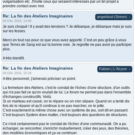
vulgarisation etc. J'invite ceux qui seraient intéressés par un tel projet à
prendre contact avec moi.
Re: La fin des Ateliers Imaginaires
↓
angeldust (Simon)
04 Déc 2016, 14:08
Je suis choqué ! Il y avait des tensions ? Je débarque, je débarque mais je suis
sur les fesses.
Merci en tout cas pour ce que vous avez apporté. C'est un peu grâce à vous
que
Terres de Sang
est sur la bonne voie. Je regrette ne pas avoir pu participer
plus.
A très bientôt.
Re: La fin des Ateliers Imaginaires
↓
Fabien | L'Alcyon
04 Déc 2016, 15:18
A titre personnel, j'aimerais préciser un point.
La fermeture des Ateliers, c'est le constat de l'échec d'une structure, d'un outils
qui n'a pas fait ce qu'on voulait de lui. Le forum ne permet pas dans l'ensemble
d'échanges constructifs. Voilà.
Si un marteau est cassé, on le répare ou on s'en sépare. Quand on a tenté dix
fois de le réparer et qu'il continue à ne pas marcher, on le jette.
C'est exactement la même chose avec un système de jeu, soit dit en passant.
C'est toujours System does matter, c'est toujours des questions de structures.
Ce n'est certainement
pas
le constat de l'échec d'une communauté. On a pu
échanger, se rencontrer, s'enrichir mutuellement, créer des jeux, des théories,
des modèles économiques et
ça va continuer
.