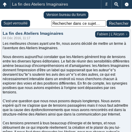
La fin des Ateliers Imaginaires
#
Version bureau du forum
Sujet verrouillé
La fin des Ateliers Imaginaires
↓
Fabien | L'Alcyon
04 Déc 2016, 11:17
Les meilleures choses ayant une fin, nous avons décidé de mettre un terme à
l'aventure des Ateliers Imaginaires.
Nous devons aujourd'hui constater que les Ateliers génèrent trop de tensions
entre les diverses lignes éditoriales. Le fait de réunir des sensibilités différentes
amène beaucoup d'incompréhensions et d'amalgames: les Ateliers Imaginaires
donnent l'impression d'être un label qui supposerait que les auteur°e°s
devraient tou°te°s soutenir les avis des un°e°s et des autres, ce qui est
nécessairement intenable dans un endroit où nous cherchons chacun à
explorer des voies et des positions différentes. En fin de compte, les synergies
positives que nous avions espérées à l'origine sont dépassées par ces
tensions.
C'est une question que nous nous posons depuis longtemps. Nous avons
espéré qu'il ne s'agisse que de tensions passagères mais il nous faut admettre
que la cause des dysfonctionnements que nous avons rencontrés est dans la
structure-même des Ateliers ainsi que dans la communication par Internet.
Ces tensions prennent à tous beaucoup d'énergie et de temps, et nous
détournent de ce qui importe réellement: la création et le plaisir du jeu lui-