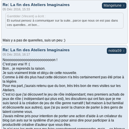
Re: La fin des Ateliers Imaginaires
↓
Mangelune
05 Déc 2016, 15:33
Gambbler (Vincent) a écrit :
Et surtout pensez à communiquer sur la suite...parce que nous on est pas dans
ces querelles...et bon...
Mais y a pas de querelles, suis un peu :)
Re: La fin des Ateliers Imaginaires
↓
nobla59
05 Déc 2016, 16:17
Noooooooooooooooooooooooon !
C'est pas vrai !!! :(
Bon... je reprends la raison.
Je suis vraiment triste et déçu de cette nouvelle.
Comme à été dis plus haut cette décision n'a très certainement pas été prise à
la légère.
Pour ma part, j'aurais retenu que du bon, très très bon de mes visites sur les
Ateliers.
C'est ici que j'ai découvert le jeu de rôle indépendant; mes premiers achats de
jeux de rôle ( indépendant qui plus est), les discutions qui ont fais que je me
suis lancé à la création de jeu de rôle genre narratif ( fait maison à but familial
et découverte aux autres), que j'ai pu avoir la chance de parler à des gens de
talent comme vous.
J'avais même pris pour intention de porter une action d'aide à un créateur du
blog (un avis sur le système d'un jeu) pour ainsi dire pour participer à la
productivité créative d'auteur que vous êtes.