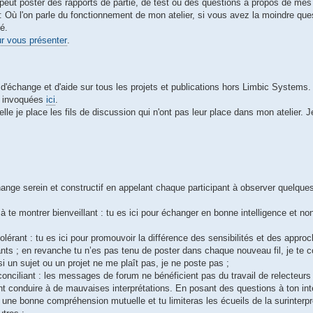
 peut poster des rapports de partie, de test ou des questions à propos de mes
: Où l'on parle du fonctionnement de mon atelier, si vous avez la moindre qu
é.
ur vous présenter
.
 d'échange et d'aide sur tous les projets et publications hors Limbic Systems.
s invoquées
ici
.
lle je place les fils de discussion qui n'ont pas leur place dans mon atelier. 
ange serein et constructif en appelant chaque participant à observer quelques
s à te montrer bienveillant : tu es ici pour échanger en bonne intelligence et no
olérant : tu es ici pour promouvoir la différence des sensibilités et des appro
nts ; en revanche tu n’es pas tenu de poster dans chaque nouveau fil, je te co
i un sujet ou un projet ne me plaît pas, je ne poste pas ;
onciliant : les messages de forum ne bénéficient pas du travail de relecteurs
 conduire à de mauvaises interprétations. En posant des questions à ton inte
 une bonne compréhension mutuelle et tu limiteras les écueils de la surinterpr