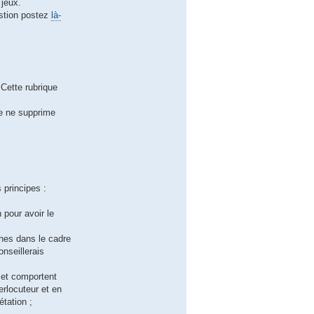
 jeux.
estion postez
là-
 Cette rubrique
Je ne supprime
 principes :
n pour avoir le
ches dans le cadre
nseillerais
 et comportent
rlocuteur et en
étation ;