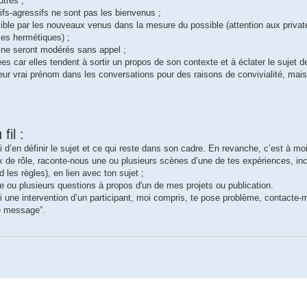
utres ;
sifs-agressifs ne sont pas les bienvenus ;
ible par les nouveaux venus dans la mesure du possible (attention aux privat
ces hermétiques) ;
haine seront modérés sans appel ;
es car elles tendent à sortir un propos de son contexte et à éclater le sujet d
 leur vrai prénom dans les conversations pour des raisons de convivialité, mais
il :
toi d’en définir le sujet et ce qui reste dans son cadre. En revanche, c’est à m
 de rôle, raconte-nous une ou plusieurs scènes d’une de tes expériences, incl
 les règles), en lien avec ton sujet ;
ne ou plusieurs questions à propos d'un de mes projets ou publication.
, si une intervention d’un participant, moi compris, te pose problème, contact
ce message”.