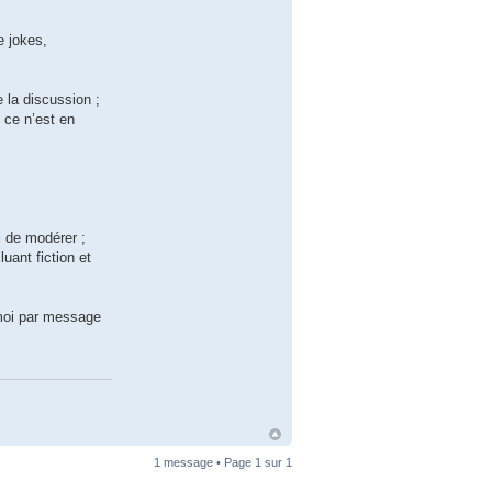
e jokes,
e la discussion ;
 ce n’est en
oi de modérer ;
uant fiction et
e-moi par message
1 message • Page
1
sur
1