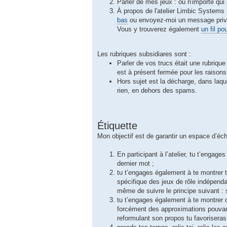
Parler de mes jeux : où n'importe qui
À propos de l'atelier Limbic Systems 
bas
ou envoyez-moi un message priv
Vous y trouverez également
un fil po
Les rubriques subsidiares sont :
Parler de vos trucs était une rubrique
est à présent fermée pour les raison
Hors sujet est la décharge, dans laque
rien, en dehors des spams.
Étiquette
Mon objectif est de garantir un espace d’éch
En participant à l’atelier, tu t’engage
dernier mot ;
tu t’engages également à te montrer t
spécifique des jeux de rôle indépenda
même de suivre le principe suivant : s
tu t’engages également à te montrer c
forcément des approximations pouvant
reformulant son propos tu favoriseras