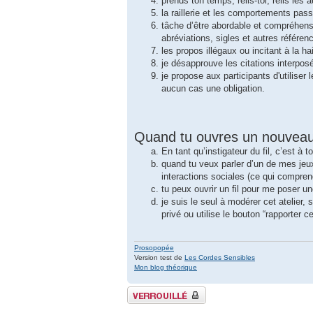
prends ton temps, relis-toi, relis les a
la raillerie et les comportements pas
tâche d’être abordable et compréhens
abréviations, sigles et autres référen
les propos illégaux ou incitant à la 
je désapprouve les citations interposé
je propose aux participants d'utiliser
aucun cas une obligation.
Quand tu ouvres un nouveau f
En tant qu’instigateur du fil, c’est à 
quand tu veux parler d’un de mes jeux
interactions sociales (ce qui comprend
tu peux ouvrir un fil pour me poser u
je suis le seul à modérer cet atelier
privé ou utilise le bouton “rapporter 
Prosopopée
Version test de
Les Cordes Sensibles
Mon blog théorique
Sujet verrouillé