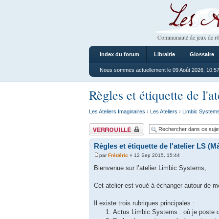
Les Ateliers
Communauté de jeux de rô
Index du forum
Librairie
Glossaire
Nous sommes actuellement le 09 Août 2026, 10:5
Règles et étiquette de l'
Les Ateliers Imaginaires
›
Les Ateliers
›
Limbic System
Sujet verrouillé
Règles et étiquette de l'atelier LS (M
par
Frédéric
» 12 Sep 2015, 15:44
Bienvenue sur l’atelier Limbic Systems,
Cet atelier est voué à échanger autour de me
Il existe trois rubriques principales :
Actus Limbic Systems : où je poste d