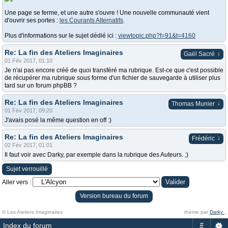
Une page se ferme, et une autre s'ouvre ! Une nouvelle communauté vient
d'ouvrir ses portes :
les Courants Alternatifs
.
Plus d'informations sur le sujet dédié ici :
viewtopic.php?f=91&t=4160
Re: La fin des Ateliers Imaginaires
↓
Gaël Sacré
01 Fév 2017, 01:10
Je n'ai pas encore créé de quoi transféré ma rubrique. Est-ce que c'est possible
de récupérer ma rubrique sous forme d'un fichier de sauvegarde à utiliser plus
tard sur un forum phpBB ?
Re: La fin des Ateliers Imaginaires
↓
Thomas Munier
01 Fév 2017, 09:20
J'avais posé la même question en off :)
Re: La fin des Ateliers Imaginaires
↓
Frédéric
02 Fév 2017, 01:01
Il faut voir avec Darky, par exemple dans la rubrique des Auteurs. ;)
Sujet verrouillé
Aller vers :
Version bureau du forum
© Les Ateliers Imaginaires
thème par
Darky
.
Index du forum
#