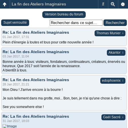
La fin des Ateliers Imaginaires
#
Version bureau du forum
Sujet verrouillé
Re: La fin des Ateliers Imaginaires
↓
Thomas Munier
01 Jan 2017, 17:31
Plein d'énergie à toutes et tous pour cette nouvelle année !
Re: La fin des Ateliers Imaginaires
↓
Akantor
03 Jan 2017, 11:04
Bonne année à tous: visiteurs, fondateurs, continuateurs, créateurs, énervés ou
heureux. Que 2017 soit l'année de la renaissance.
A bientôt à tous.
Re: La fin des Ateliers Imaginaires
↓
edophoenix
28 Jan 2017, 21:21
Mon Dieu ! J'arrive encore à la bourre !
Je suis tellement dans ma grotte, moi... Bon, ben, je n'ai qu'une chose à dire :
See you somewhere else !
Re: La fin des Ateliers Imaginaires
↓
Gaël Sacré
31 Jan 2017, 18:03