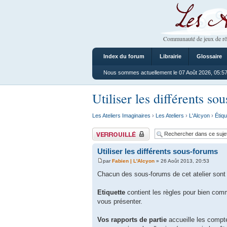
Les Ateliers
Communauté de jeux de rô
Index du forum
Librairie
Glossaire
Nous sommes actuellement le 07 Août 2026, 05:5
Utiliser les différents so
Les Ateliers Imaginaires
›
Les Ateliers
›
L'Alcyon
›
Étiqu
Sujet verrouillé
Utiliser les différents sous-forums
par
Fabien | L'Alcyon
» 26 Août 2013, 20:53
Chacun des sous-forums de cet atelier sont 
Etiquette
contient les règles pour bien com
vous présenter.
Vos rapports de partie
accueille les compt