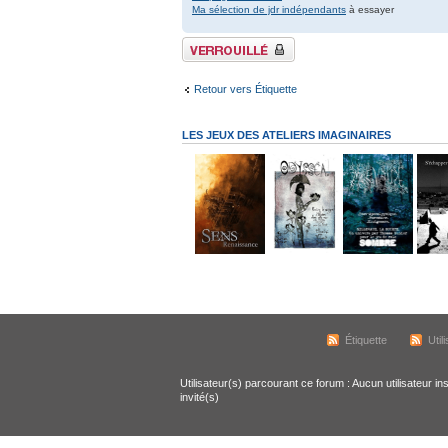
Ma sélection de jdr indépendants
à essayer
Sujet verrouillé
Retour vers Étiquette
LES JEUX DES ATELIERS IMAGINAIRES
Étiquette
Util
Utilisateur(s) parcourant ce forum : Aucun utilisateur ins
invité(s)