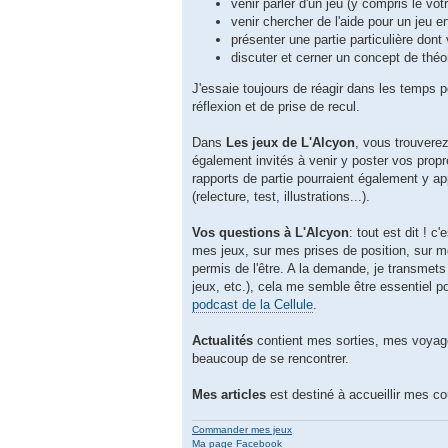
venir parler d'un jeu (y compris le vôt
venir chercher de l'aide pour un jeu 
présenter une partie particulière dont
discuter et cerner un concept de théo
J'essaie toujours de réagir dans les temps p
réflexion et de prise de recul.
Dans
Les jeux de L'Alcyon
, vous trouvere
également invités à venir y poster vos prop
rapports de partie pourraient également y app
(relecture, test, illustrations...).
Vos questions à L'Alcyon
: tout est dit ! 
mes jeux, sur mes prises de position, sur mo
permis de l'être. A la demande, je transmet
jeux, etc.), cela me semble être essentiel p
podcast de la Cellule
.
Actualités
contient mes sorties, mes voyages
beaucoup de se rencontrer.
Mes articles
est destiné à accueillir mes c
Commander mes jeux
Ma page Facebook