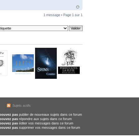
1 message • Page
1
sur
1
Sujets actifs
pouvez pas
publier de nouveaux sujets dans ce forum
pouvez pas
répondre aux sujets dans ce forum
pouvez pas
éditer vos messages dans ce forum
pouvez pas
supprimer vos messages dans ce forum