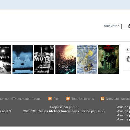
Aller vers :
iser les différents sous-forums
Flux
Tous les forums
Nouveaux sujets
Propulsé par
phpBB
Vous
ne 
crit et 3
2013-2015 ©
Les Ateliers Imaginaires
| thème par
Darky
Vous
ne 
Vous
ne 
Vous
ne 