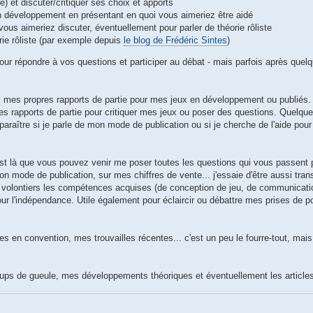
re) et discuter/critiquer ses choix et apports
en développement en présentant en quoi vous aimeriez être aidé
 vous aimeriez discuter, éventuellement pour parler de théorie rôliste
rie rôliste (par exemple depuis
le blog de Frédéric Sintes
)
our répondre à vos questions et participer au débat - mais parfois après quel
z mes propres rapports de partie pour mes jeux en développement ou publiés.
res rapports de partie pour critiquer mes jeux ou poser des questions. Quelqu
araître si je parle de mon mode de publication ou si je cherche de l'aide pour
c'est là que vous pouvez venir me poser toutes les questions qui vous passent p
n mode de publication, sur mes chiffres de vente... j'essaie d'être aussi trans
s volontiers les compétences acquises (de conception de jeu, de communicati
our l'indépendance. Utile également pour éclaircir ou débattre mes prises de p
 en convention, mes trouvailles récentes... c'est un peu le fourre-tout, mai
oups de gueule, mes développements théoriques et éventuellement les articles