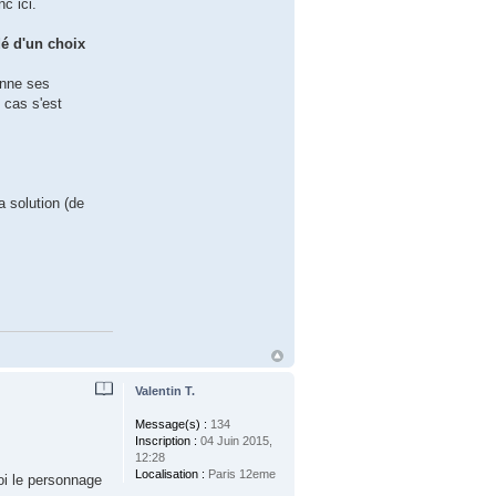
c ici.
é d'un choix
onne ses
 cas s'est
a solution (de
Valentin T.
Message(s) :
134
Inscription :
04 Juin 2015,
12:28
Localisation :
Paris 12eme
oi le personnage