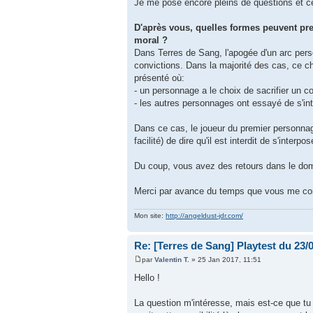
Je me pose encore pleins de questions et ce
D'après vous, quelles formes peuvent pr
moral ?
Dans Terres de Sang, l'apogée d'un arc per
convictions. Dans la majorité des cas, ce ch
présenté où:
- un personnage a le choix de sacrifier un c
- les autres personnages ont essayé de s'in
Dans ce cas, le joueur du premier personnage
facilité) de dire qu'il est interdit de s'inte
Du coup, vous avez des retours dans le do
Merci par avance du temps que vous me con
Mon site:
http://angeldust-jdr.com/
Re: [Terres de Sang] Playtest du 23/
par
Valentin T.
» 25 Jan 2017, 11:51
Hello !
La question m'intéresse, mais est-ce que t