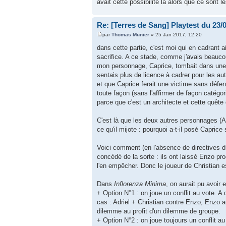
avait cette possibilité là alors que ce sont 
Re: [Terres de Sang] Playtest du 23/
par
Thomas Munier
» 25 Jan 2017, 12:20
dans cette partie, c'est moi qui en cadrant 
sacrifice. A ce stade, comme j'avais beauco
mon personnage, Caprice, tombait dans une 
sentais plus de licence à cadrer pour les aut
et que Caprice ferait une victime sans défe
toute façon (sans l'affirmer de façon catégo
parce que c'est un architecte et cette quête
C'est là que les deux autres personnages (Ad
ce qu'il mijote : pourquoi a-t-il posé Caprice
Voici comment (en l'absence de directives du
concédé de la sorte : ils ont laissé Enzo p
l'en empêcher. Donc le joueur de Christian 
Dans
Inflorenza Minima
, on aurait pu avoir
+ Option N°1 : on joue un conflit au vote. A
cas : Adriel + Christian contre Enzo, Enzo 
dilemme au profit d'un dilemme de groupe.
+ Option N°2 : on joue toujours un conflit au