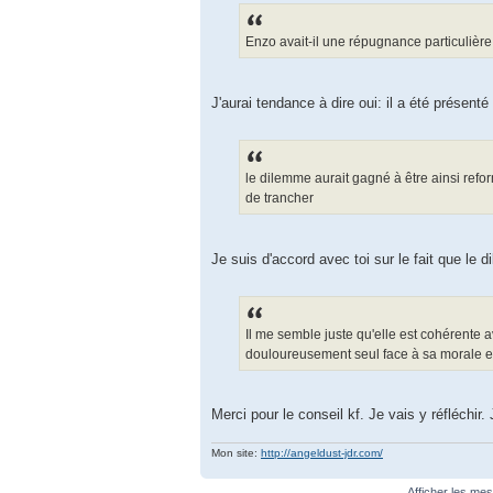
Enzo avait-il une répugnance particulière
J'aurai tendance à dire oui: il a été présen
le dilemme aurait gagné à être ainsi refor
de trancher
Je suis d'accord avec toi sur le fait que le 
Il me semble juste qu'elle est cohérente 
douloureusement seul face à sa morale et
Merci pour le conseil kf. Je vais y réfléchir.
Mon site:
http://angeldust-jdr.com/
Afficher les me