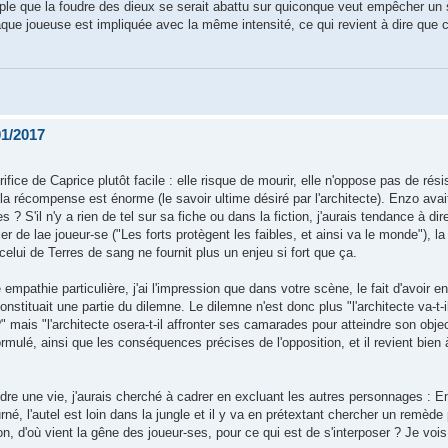
mple que la foudre des dieux se serait abattu sur quiconque veut empêcher un 
que joueuse est impliquée avec la même intensité, ce qui revient à dire que
01/2017
fice de Caprice plutôt facile : elle risque de mourir, elle n'oppose pas de rés
t la récompense est énorme (le savoir ultime désiré par l'architecte). Enzo avait
? S'il n'y a rien de tel sur sa fiche ou dans la fiction, j'aurais tendance à dir
r de lae joueur-se ("Les forts protègent les faibles, et ainsi va le monde"), la d
lui de Terres de sang ne fournit plus un enjeu si fort que ça.
empathie particulière, j'ai l'impression que dans votre scène, le fait d'avoir e
stituait une partie du dilemne. Le dilemne n'est donc plus "l'architecte va-t-il
?" mais "l'architecte osera-t-il affronter ses camarades pour atteindre son objec
ormulé, ainsi que les conséquences précises de l'opposition, et il revient bien 
rendre une vie, j'aurais cherché à cadrer en excluant les autres personnages : E
rné, l'autel est loin dans la jungle et il y va en prétextant chercher un remède p
 d'où vient la gêne des joueur-ses, pour ce qui est de s'interposer ? Je vois