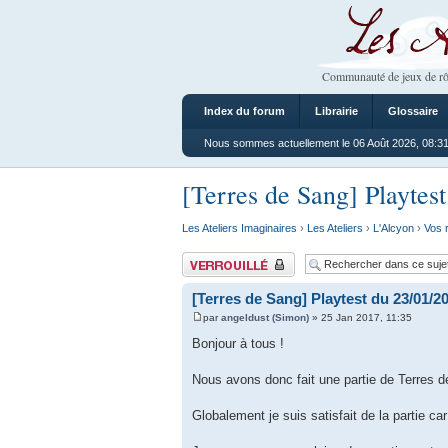
Les Ateliers
Communauté de jeux de rô
Index du forum
Librairie
Glossaire
Nous sommes actuellement le 06 Août 2026, 08:3
[Terres de Sang] Playtes
Les Ateliers Imaginaires
›
Les Ateliers
›
L'Alcyon
›
Vos 
Sujet verrouillé
[Terres de Sang] Playtest du 23/01/2
par
angeldust (Simon)
» 25 Jan 2017, 11:35
Bonjour à tous !
Nous avons donc fait une partie de Terres d
Globalement je suis satisfait de la partie c