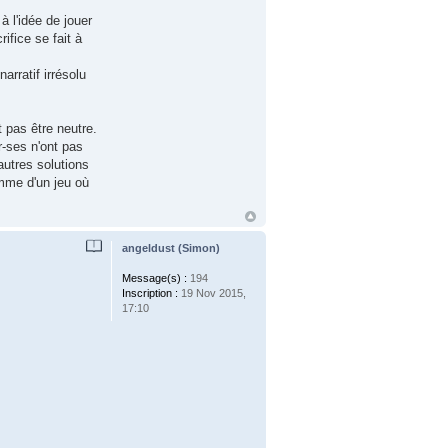
à l'idée de jouer
ifice se fait à
arratif irrésolu
 pas être neutre.
r-ses n'ont pas
autres solutions
omme d'un jeu où
angeldust (Simon)
Message(s) :
194
Inscription :
19 Nov 2015,
17:10