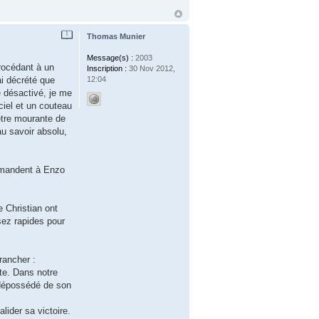
Thomas Munier
Message(s) :
2003
procédant à un
Inscription :
30 Nov 2012,
12:04
ai décrété que
 désactivé, je me
ciel et un couteau
être mourante de
au savoir absolu,
demandent à Enzo
e Christian ont
sez rapides pour
rancher :
rte. Dans notre
é dépossédé de son
lider sa victoire.