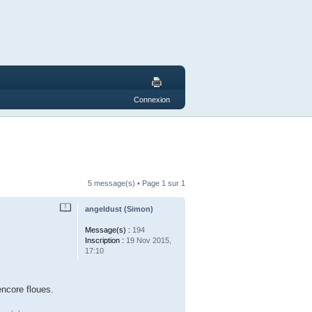
Connexion
5 message(s) • Page
1
sur
1
angeldust (Simon)
Message(s) :
194
Inscription :
19 Nov 2015,
17:10
encore floues.