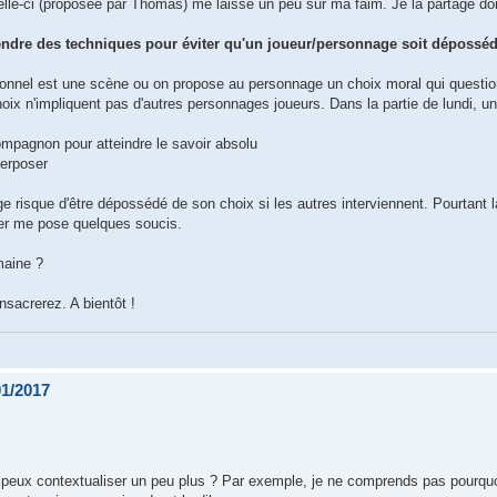
lle-ci (proposée par Thomas) me laisse un peu sur ma faim. Je la partage don
endre des techniques pour éviter qu'un joueur/personnage soit déposséd
sonnel est une scène ou on propose au personnage un choix moral qui questi
oix n'impliquent pas d'autres personnages joueurs. Dans la partie de lundi, un
ompagnon pour atteindre le savoir absolu
terposer
 risque d'être dépossédé de son choix si les autres interviennent. Pourtant l
rposer me pose quelques soucis.
maine ?
sacrerez. A bientôt !
01/2017
u peux contextualiser un peu plus ? Par exemple, je ne comprends pas pourqu