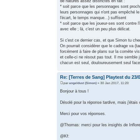
de natures assez distinctes en fait :
* soit parce que les personnages sont proches
leurs personnages qui n'ont pas empêché le s
l'écart, le temps manque...) suffisent
* soit parce que les joueur-ses sont contre l'
avec elle ; là, c'est un peu plus délicat.
Si c'est ce dernier cas, et que Simon tu che
On pourrait considérer que le cadrage va (ta
forcément à faire de plans sur la comète vis 
et celle-ci ne résout pas tout. Il me semble
chacun est seul, douloureusement seul face 
Re: [Terres de Sang] Playtest du 23/
par
angeldust (Simon)
» 30 Jan 2017, 11:20
Bonjour à tous !
Désolé pour la réponse tardive, mais j'étais 
Merci pour vos réponses.
@Thomas: merci pour les insights de Inflorenz
@Kf: