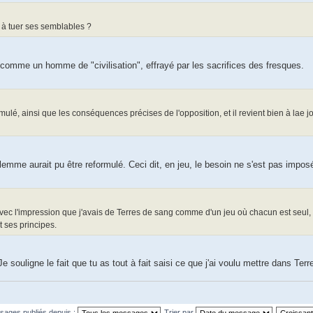
 à tuer ses semblables ?
té comme un homme de "civilisation", effrayé par les sacrifices des fresques.
mulé, ainsi que les conséquences précises de l'opposition, et il revient bien à lae 
dilemme aurait pu être reformulé. Ceci dit, en jeu, le besoin ne s'est pas impos
avec l'impression que j'avais de Terres de sang comme d'un jeu où chacun est seul,
 ses principes.
 Je souligne le fait que tu as tout à fait saisi ce que j'ai voulu mettre dans Ter
ssages publiés depuis :
Trier par