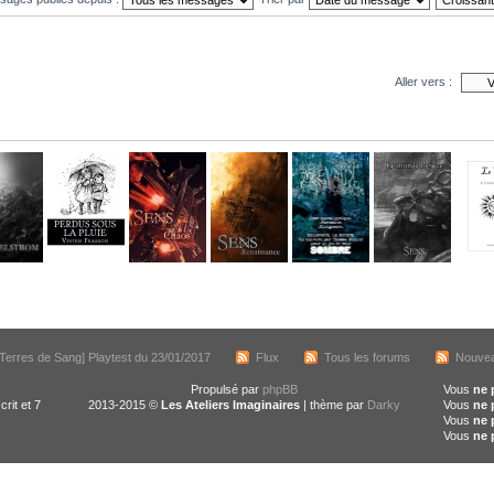
Aller vers :
[Terres de Sang] Playtest du 23/01/2017
Flux
Tous les forums
Nouvea
Propulsé par
phpBB
Vous
ne 
crit et 7
2013-2015 ©
Les Ateliers Imaginaires
| thème par
Darky
Vous
ne 
Vous
ne 
Vous
ne 