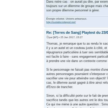
Dans notre cas : on aurait pu dire, par exe
toujours sur un dilemme de groupe mais cha
son propre dilemme personnel à gérer.
Énergie créative. Univers artisanaux.
http://outsider.rolepod.net/
Re: [Terres de Sang] Playtest du 23/
par
[kF]
» 25 Jan 2017, 15:27
Thomas, je remarque que tu as rendu le sacri
il y a un autel et un couteau juste à côté, e
répugnance particulière à tuer ses semblables 
est facile à faire - sans engagement particulie
à prendre une vie dans un contexte comme ce
Si le personnage ne faisait pas montre d'une 
autres personnages pourraient s'interposer con
sacrifier une vie pour atteindre son objectif 
cas, le dilemne aurait gagné à être ainsi ref
d'Enzo de trancher.
Sinon, si la difficulté porte sur le fait de p
sacrifice tandis que les autres ont le dos tou
Ce qui me mène à une autre question : Simon,