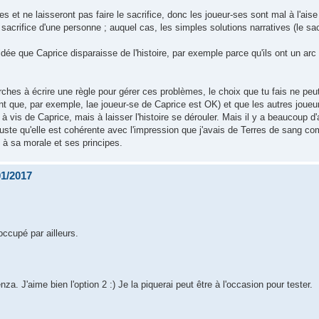
 et ne laisseront pas faire le sacrifice, donc les joueur-ses sont mal à l'aise 
acrifice d'une personne ; auquel cas, les simples solutions narratives (le sacr
idée que Caprice disparaisse de l'histoire, par exemple parce qu'ils ont un arc n
rches à écrire une règle pour gérer ces problèmes, le choix que tu fais ne peut
nt que, par exemple, lae joueur-se de Caprice est OK) et que les autres joueu
à vis de Caprice, mais à laisser l'histoire se dérouler. Mais il y a beaucoup d'
 juste qu'elle est cohérente avec l'impression que j'avais de Terres de sang c
à sa morale et ses principes.
01/2017
occupé par ailleurs.
a. J'aime bien l'option 2 :) Je la piquerai peut être à l'occasion pour tester.