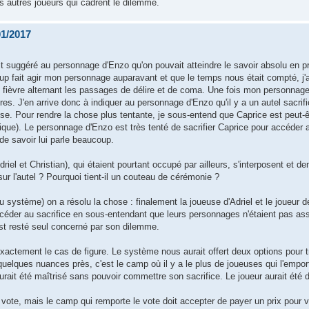
les autres joueurs qui cadrent le dilemme.
01/2017
ait suggéré au personnage d'Enzo qu'on pouvait atteindre le savoir absolu en 
up fait agir mon personnage auparavant et que le temps nous était compté, j'
fièvre alternant les passages de délire et de coma. Une fois mon personnage
res. J'en arrive donc à indiquer au personnage d'Enzo qu'il y a un autel sacrifi
nse. Pour rendre la chose plus tentante, je sous-entend que Caprice est peut-
rique). Le personnage d'Enzo est très tenté de sacrifier Caprice pour accéder 
 de savoir lui parle beaucoup.
riel et Christian), qui étaient pourtant occupé par ailleurs, s'interposent et 
 sur l'autel ? Pourquoi tient-il un couteau de cérémonie ?
 système) on a résolu la chose : finalement la joueuse d'Adriel et le joueur d
rocéder au sacrifice en sous-entendant que leurs personnages n'étaient pas as
est resté seul concerné par son dilemme.
 exactement le cas de figure. Le système nous aurait offert deux options pour t
 quelques nuances près, c'est le camp où il y a le plus de joueuses qui l'empo
aurait été maîtrisé sans pouvoir commettre son sacrifice. Le joueur aurait ét
 vote, mais le camp qui remporte le vote doit accepter de payer un prix pour va