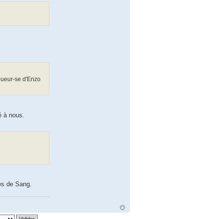
joueur-se d'Enzo
é à nous.
res de Sang.