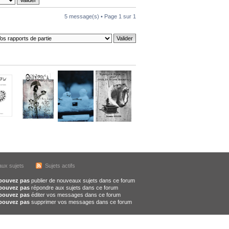
5 message(s) • Page
1
sur
1
ux sujets
Sujets actifs
pouvez pas
publier de nouveaux sujets dans ce forum
pouvez pas
répondre aux sujets dans ce forum
pouvez pas
éditer vos messages dans ce forum
pouvez pas
supprimer vos messages dans ce forum