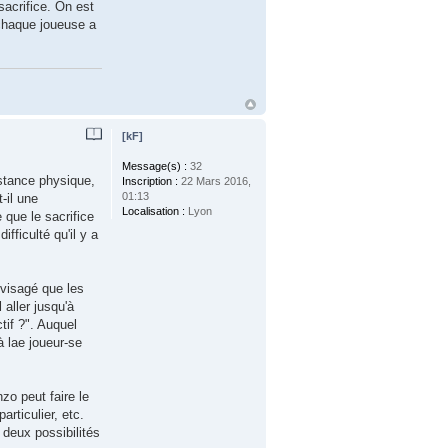
sacrifice. On est
 chaque joueuse a
[kF]
Message(s) :
32
istance physique,
Inscription :
22 Mars 2016,
01:13
-il une
Localisation :
Lyon
e que le sacrifice
ifficulté qu'il y a
nvisagé que les
 aller jusqu'à
tif ?". Auquel
à lae joueur-se
nzo peut faire le
articulier, etc.
 deux possibilités