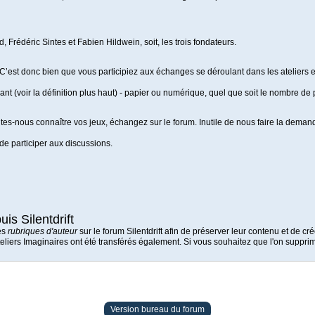
d, Frédéric Sintes et Fabien Hildwein, soit, les trois fondateurs.
C’est donc bien que vous participiez aux échanges se déroulant dans les ateliers e
ant (voir la définition plus haut) - papier ou numérique, quel que soit le nombre d
es-nous connaître vos jeux, échangez sur le forum. Inutile de nous faire la demande
 de participer aux discussions.
is Silentdrift
es
rubriques d'auteur
sur le forum Silentdrift afin de préserver leur contenu et de c
 Ateliers Imaginaires ont été transférés également. Si vous souhaitez que l'on sup
Version bureau du forum