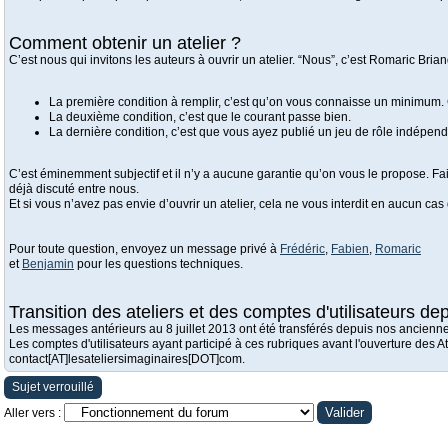
Comment obtenir un atelier ?
C’est nous qui invitons les auteurs à ouvrir un atelier. “Nous”, c’est Romaric Brian
La première condition à remplir, c’est qu’on vous connaisse un minimum. 
La deuxième condition, c’est que le courant passe bien.
La dernière condition, c’est que vous ayez publié un jeu de rôle indépend
C’est éminemment subjectif et il n’y a aucune garantie qu’on vous le propose. Fait
déjà discuté entre nous.
Et si vous n’avez pas envie d’ouvrir un atelier, cela ne vous interdit en aucun cas
Pour toute question, envoyez un message privé à
Frédéric
,
Fabien
,
Romaric
et
Benjamin
pour les questions techniques.
Transition des ateliers et des comptes d'utilisateurs depu
Les messages antérieurs au 8 juillet 2013 ont été transférés depuis nos ancienn
Les comptes d'utilisateurs ayant participé à ces rubriques avant l'ouverture des
contact[AT]lesateliersimaginaires[DOT]com.
Sujet verrouillé
Aller vers :