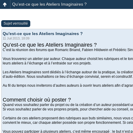
Qu'est-ce que les Ateliers Imaginaires ?
Sujet verrouillé
Qu'est-ce que les Ateliers Imaginaires ?
11 Juil 2013, 18:09
Qu’est-ce que les Ateliers Imaginaires ?
C’est la réunion des forums que Romaric Briand, Fabien Hildwein et Frédéric Sint
Vous trouverez un atelier par auteur. Chaque auteur choisit les rubriques et le ton
leurs ateliers à l’échange et à l’entraide sur vos projets.
Les Ateliers Imaginaires sont dédiés à l’échange autour de la pratique, la créati
d’auto-édition. Nous souhaitons ce lieu d’échange convivial, serein et constructif.
Au fil du temps nous inviterons d’autres auteurs à ouvrir leurs ateliers afin d’agra
Comment choisir où poster ?
Quand vous souhaitez parler du projet ou de la création d’un auteur possédant un 
Si vous souhaitez parler de vos propres projets, pour chercher aide ou conseil, 
Certains de ces ateliers proposent des rubriques aux buts similaires, nous vous con
convient le mieux, car chaque atelier possède son propre fonctionnement. Si cela
Vous pouvez participer à plusieurs ateliers, c’est même encouragé : le but n’est 