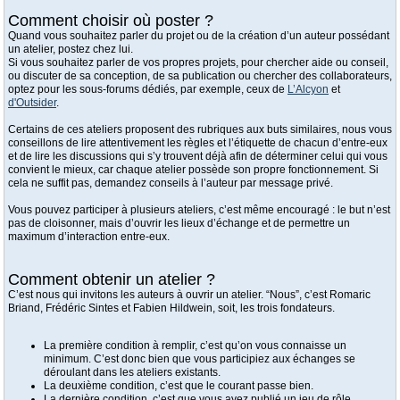
Comment choisir où poster ?
Quand vous souhaitez parler du projet ou de la création d’un auteur possédant
un atelier, postez chez lui.
Si vous souhaitez parler de vos propres projets, pour chercher aide ou conseil,
ou discuter de sa conception, de sa publication ou chercher des collaborateurs,
optez pour les sous-forums dédiés, par exemple, ceux de
L’Alcyon
et
d'Outsider
.
Certains de ces ateliers proposent des rubriques aux buts similaires, nous vous
conseillons de lire attentivement les règles et l’étiquette de chacun d’entre-eux
et de lire les discussions qui s’y trouvent déjà afin de déterminer celui qui vous
convient le mieux, car chaque atelier possède son propre fonctionnement. Si
cela ne suffit pas, demandez conseils à l’auteur par message privé.
Vous pouvez participer à plusieurs ateliers, c’est même encouragé : le but n’est
pas de cloisonner, mais d’ouvrir les lieux d’échange et de permettre un
maximum d’interaction entre-eux.
Comment obtenir un atelier ?
C’est nous qui invitons les auteurs à ouvrir un atelier. “Nous”, c’est Romaric
Briand, Frédéric Sintes et Fabien Hildwein, soit, les trois fondateurs.
La première condition à remplir, c’est qu’on vous connaisse un
minimum. C’est donc bien que vous participiez aux échanges se
déroulant dans les ateliers existants.
La deuxième condition, c’est que le courant passe bien.
La dernière condition, c’est que vous ayez publié un jeu de rôle