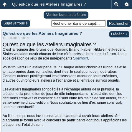
Qu'est-ce que les Ateliers Imaginaires ?
Version bureau du forum
Sujet verrouillé
Qu'est-ce que les Ateliers Imaginaires ?
↓
Frédéric
11 Juil 2013, 18:09
Qu’est-ce que les Ateliers Imaginaires ?
C’est la réunion des forums que Romaric Briand, Fabien Hildwein et Frédéric
Sintes voulaient ouvrir chacun de leur côté après la fermeture du forum d’aide
et de création de jeux de rôle indépendants
Silentdrift
.
Vous trouverez un atelier par auteur. Chaque auteur choisit les rubriques et le
ton appropriés dans son atelier, dont il est le seul et unique modérateur.
Certains auteurs privilégieront les discussions autour de leurs créations,
d’autres ouvriront leurs ateliers à l’échange et à l’entraide sur vos projets.
Les Ateliers Imaginaires sont dédiés à l’échange autour de la pratique, la
création et la promotion de jeux de rôle indépendants - c’est à dire dont les
décisions créatives et commerciales sont entre les mains de son auteur, ce qui
est synonyme d’auto-édition. Nous souhaitons ce lieu d’échange convivial,
serein et constructif.
Au fil du temps nous inviterons d’autres auteurs à ouvrir leurs ateliers afin
d’agrandir le forum avec le concours de participants dont nous apprécions les
créations et l’état d’esprit.