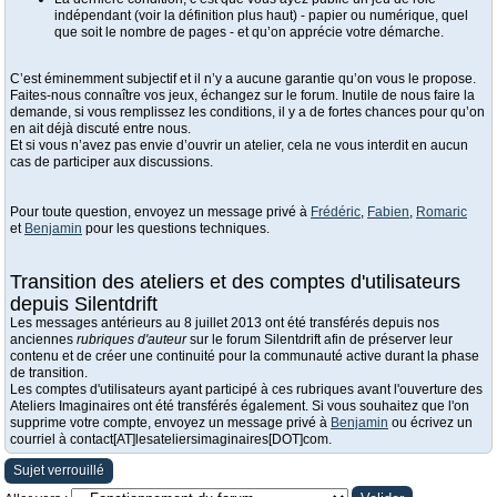
indépendant (voir la définition plus haut) - papier ou numérique, quel
que soit le nombre de pages - et qu’on apprécie votre démarche.
C’est éminemment subjectif et il n’y a aucune garantie qu’on vous le propose.
Faites-nous connaître vos jeux, échangez sur le forum. Inutile de nous faire la
demande, si vous remplissez les conditions, il y a de fortes chances pour qu’on
en ait déjà discuté entre nous.
Et si vous n’avez pas envie d’ouvrir un atelier, cela ne vous interdit en aucun
cas de participer aux discussions.
Pour toute question, envoyez un message privé à
Frédéric
,
Fabien
,
Romaric
et
Benjamin
pour les questions techniques.
Transition des ateliers et des comptes d'utilisateurs
depuis Silentdrift
Les messages antérieurs au 8 juillet 2013 ont été transférés depuis nos
anciennes
rubriques d'auteur
sur le forum Silentdrift afin de préserver leur
contenu et de créer une continuité pour la communauté active durant la phase
de transition.
Les comptes d'utilisateurs ayant participé à ces rubriques avant l'ouverture des
Ateliers Imaginaires ont été transférés également. Si vous souhaitez que l'on
supprime votre compte, envoyez un message privé à
Benjamin
ou écrivez un
courriel à contact[AT]lesateliersimaginaires[DOT]com.
Sujet verrouillé