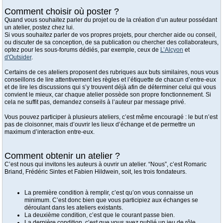
Comment choisir où poster ?
Quand vous souhaitez parler du projet ou de la création d’un auteur possédant
un atelier, postez chez lui.
Si vous souhaitez parler de vos propres projets, pour chercher aide ou conseil,
ou discuter de sa conception, de sa publication ou chercher des collaborateurs,
optez pour les sous-forums dédiés, par exemple, ceux de
L’Alcyon
et
d'Outsider
.
Certains de ces ateliers proposent des rubriques aux buts similaires, nous vous
conseillons de lire attentivement les règles et l’étiquette de chacun d’entre-eux
et de lire les discussions qui s’y trouvent déjà afin de déterminer celui qui vous
convient le mieux, car chaque atelier possède son propre fonctionnement. Si
cela ne suffit pas, demandez conseils à l’auteur par message privé.
Vous pouvez participer à plusieurs ateliers, c’est même encouragé : le but n’est
pas de cloisonner, mais d’ouvrir les lieux d’échange et de permettre un
maximum d’interaction entre-eux.
Comment obtenir un atelier ?
C’est nous qui invitons les auteurs à ouvrir un atelier. “Nous”, c’est Romaric
Briand, Frédéric Sintes et Fabien Hildwein, soit, les trois fondateurs.
La première condition à remplir, c’est qu’on vous connaisse un
minimum. C’est donc bien que vous participiez aux échanges se
déroulant dans les ateliers existants.
La deuxième condition, c’est que le courant passe bien.
La dernière condition, c’est que vous ayez publié un jeu de rôle