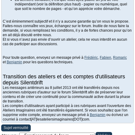
indépendant (voir la définition plus haut) - papier ou numérique, quel
que soit le nombre de pages - et qu’on apprécie votre démarche.
C’est éminemment subjectif et il n’y a aucune garantie qu’on vous le propose.
Faites-nous connaître vos jeux, échangez sur le forum. Inutile de nous faire la
demande, si vous remplissez les conditions, il y a de fortes chances pour qu’on
en ait déjà discuté entre nous.
Et si vous n’avez pas envie d’ouvrir un atelier, cela ne vous interdit en aucun
cas de participer aux discussions.
Pour toute question, envoyez un message privé à
Frédéric
,
Fabien
,
Romaric
et
Benjamin
pour les questions techniques.
Transition des ateliers et des comptes d'utilisateurs
depuis Silentdrift
Les messages antérieurs au 8 juillet 2013 ont été transférés depuis nos
anciennes
rubriques d'auteur
sur le forum Silentdrift afin de préserver leur
contenu et de créer une continuité pour la communauté active durant la phase
de transition.
Les comptes d'utilisateurs ayant participé à ces rubriques avant l'ouverture des
Ateliers Imaginaires ont été transférés également. Si vous souhaitez que l'on
supprime votre compte, envoyez un message privé à
Benjamin
ou écrivez un
courriel à contact[AT]lesateliersimaginaires[DOT]com.
Sujet verrouillé