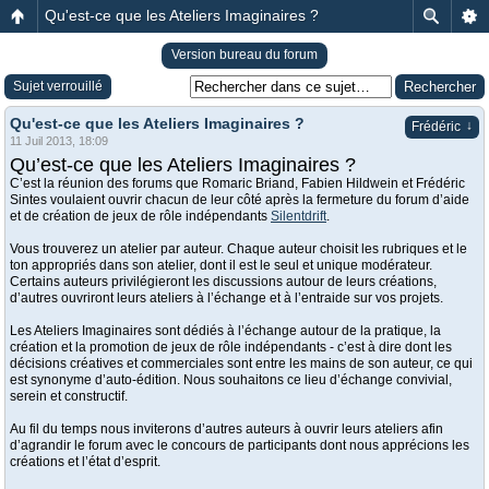
Qu'est-ce que les Ateliers Imaginaires ?
Version bureau du forum
Sujet verrouillé
Qu'est-ce que les Ateliers Imaginaires ?
↓
Frédéric
11 Juil 2013, 18:09
Qu’est-ce que les Ateliers Imaginaires ?
C’est la réunion des forums que Romaric Briand, Fabien Hildwein et Frédéric
Sintes voulaient ouvrir chacun de leur côté après la fermeture du forum d’aide
et de création de jeux de rôle indépendants
Silentdrift
.
Vous trouverez un atelier par auteur. Chaque auteur choisit les rubriques et le
ton appropriés dans son atelier, dont il est le seul et unique modérateur.
Certains auteurs privilégieront les discussions autour de leurs créations,
d’autres ouvriront leurs ateliers à l’échange et à l’entraide sur vos projets.
Les Ateliers Imaginaires sont dédiés à l’échange autour de la pratique, la
création et la promotion de jeux de rôle indépendants - c’est à dire dont les
décisions créatives et commerciales sont entre les mains de son auteur, ce qui
est synonyme d’auto-édition. Nous souhaitons ce lieu d’échange convivial,
serein et constructif.
Au fil du temps nous inviterons d’autres auteurs à ouvrir leurs ateliers afin
d’agrandir le forum avec le concours de participants dont nous apprécions les
créations et l’état d’esprit.