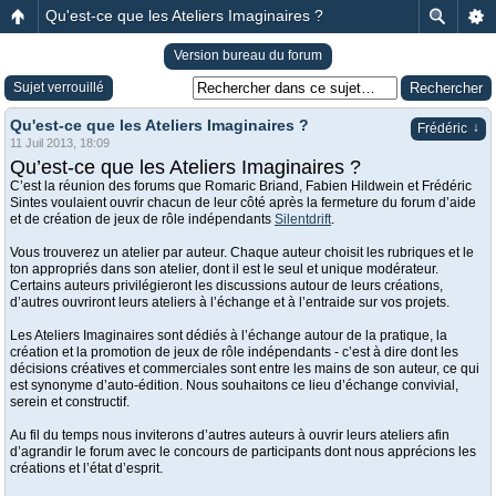
Qu'est-ce que les Ateliers Imaginaires ?
Version bureau du forum
Sujet verrouillé
Qu'est-ce que les Ateliers Imaginaires ?
↓
Frédéric
11 Juil 2013, 18:09
Qu’est-ce que les Ateliers Imaginaires ?
C’est la réunion des forums que Romaric Briand, Fabien Hildwein et Frédéric
Sintes voulaient ouvrir chacun de leur côté après la fermeture du forum d’aide
et de création de jeux de rôle indépendants
Silentdrift
.
Vous trouverez un atelier par auteur. Chaque auteur choisit les rubriques et le
ton appropriés dans son atelier, dont il est le seul et unique modérateur.
Certains auteurs privilégieront les discussions autour de leurs créations,
d’autres ouvriront leurs ateliers à l’échange et à l’entraide sur vos projets.
Les Ateliers Imaginaires sont dédiés à l’échange autour de la pratique, la
création et la promotion de jeux de rôle indépendants - c’est à dire dont les
décisions créatives et commerciales sont entre les mains de son auteur, ce qui
est synonyme d’auto-édition. Nous souhaitons ce lieu d’échange convivial,
serein et constructif.
Au fil du temps nous inviterons d’autres auteurs à ouvrir leurs ateliers afin
d’agrandir le forum avec le concours de participants dont nous apprécions les
créations et l’état d’esprit.