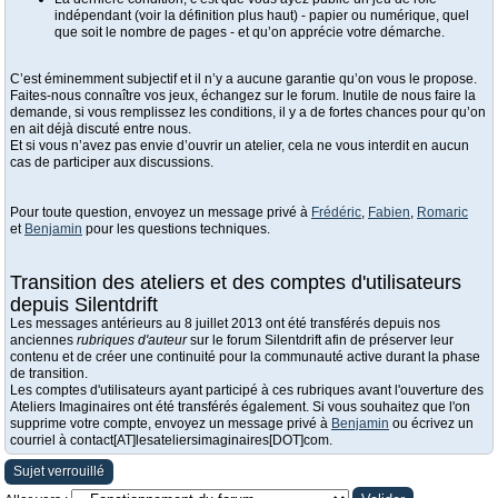
indépendant (voir la définition plus haut) - papier ou numérique, quel
que soit le nombre de pages - et qu’on apprécie votre démarche.
C’est éminemment subjectif et il n’y a aucune garantie qu’on vous le propose.
Faites-nous connaître vos jeux, échangez sur le forum. Inutile de nous faire la
demande, si vous remplissez les conditions, il y a de fortes chances pour qu’on
en ait déjà discuté entre nous.
Et si vous n’avez pas envie d’ouvrir un atelier, cela ne vous interdit en aucun
cas de participer aux discussions.
Pour toute question, envoyez un message privé à
Frédéric
,
Fabien
,
Romaric
et
Benjamin
pour les questions techniques.
Transition des ateliers et des comptes d'utilisateurs
depuis Silentdrift
Les messages antérieurs au 8 juillet 2013 ont été transférés depuis nos
anciennes
rubriques d'auteur
sur le forum Silentdrift afin de préserver leur
contenu et de créer une continuité pour la communauté active durant la phase
de transition.
Les comptes d'utilisateurs ayant participé à ces rubriques avant l'ouverture des
Ateliers Imaginaires ont été transférés également. Si vous souhaitez que l'on
supprime votre compte, envoyez un message privé à
Benjamin
ou écrivez un
courriel à contact[AT]lesateliersimaginaires[DOT]com.
Sujet verrouillé