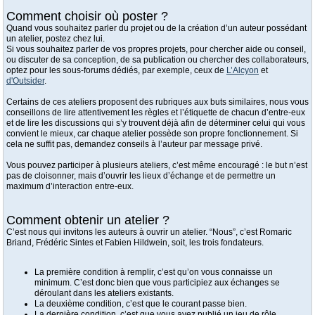
Comment choisir où poster ?
Quand vous souhaitez parler du projet ou de la création d’un auteur possédant
un atelier, postez chez lui.
Si vous souhaitez parler de vos propres projets, pour chercher aide ou conseil,
ou discuter de sa conception, de sa publication ou chercher des collaborateurs,
optez pour les sous-forums dédiés, par exemple, ceux de
L’Alcyon
et
d'Outsider
.
Certains de ces ateliers proposent des rubriques aux buts similaires, nous vous
conseillons de lire attentivement les règles et l’étiquette de chacun d’entre-eux
et de lire les discussions qui s’y trouvent déjà afin de déterminer celui qui vous
convient le mieux, car chaque atelier possède son propre fonctionnement. Si
cela ne suffit pas, demandez conseils à l’auteur par message privé.
Vous pouvez participer à plusieurs ateliers, c’est même encouragé : le but n’est
pas de cloisonner, mais d’ouvrir les lieux d’échange et de permettre un
maximum d’interaction entre-eux.
Comment obtenir un atelier ?
C’est nous qui invitons les auteurs à ouvrir un atelier. “Nous”, c’est Romaric
Briand, Frédéric Sintes et Fabien Hildwein, soit, les trois fondateurs.
La première condition à remplir, c’est qu’on vous connaisse un
minimum. C’est donc bien que vous participiez aux échanges se
déroulant dans les ateliers existants.
La deuxième condition, c’est que le courant passe bien.
La dernière condition, c’est que vous ayez publié un jeu de rôle