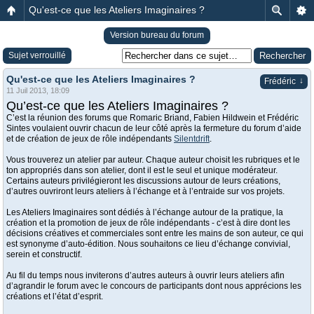
Qu'est-ce que les Ateliers Imaginaires ?
Version bureau du forum
Sujet verrouillé
Qu'est-ce que les Ateliers Imaginaires ?
↓
Frédéric
11 Juil 2013, 18:09
Qu’est-ce que les Ateliers Imaginaires ?
C’est la réunion des forums que Romaric Briand, Fabien Hildwein et Frédéric
Sintes voulaient ouvrir chacun de leur côté après la fermeture du forum d’aide
et de création de jeux de rôle indépendants
Silentdrift
.
Vous trouverez un atelier par auteur. Chaque auteur choisit les rubriques et le
ton appropriés dans son atelier, dont il est le seul et unique modérateur.
Certains auteurs privilégieront les discussions autour de leurs créations,
d’autres ouvriront leurs ateliers à l’échange et à l’entraide sur vos projets.
Les Ateliers Imaginaires sont dédiés à l’échange autour de la pratique, la
création et la promotion de jeux de rôle indépendants - c’est à dire dont les
décisions créatives et commerciales sont entre les mains de son auteur, ce qui
est synonyme d’auto-édition. Nous souhaitons ce lieu d’échange convivial,
serein et constructif.
Au fil du temps nous inviterons d’autres auteurs à ouvrir leurs ateliers afin
d’agrandir le forum avec le concours de participants dont nous apprécions les
créations et l’état d’esprit.