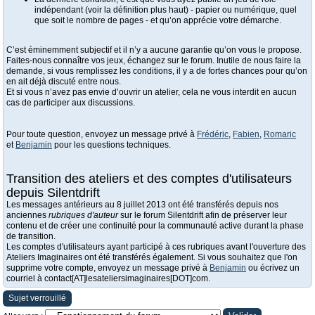
indépendant (voir la définition plus haut) - papier ou numérique, quel
que soit le nombre de pages - et qu’on apprécie votre démarche.
C’est éminemment subjectif et il n’y a aucune garantie qu’on vous le propose.
Faites-nous connaître vos jeux, échangez sur le forum. Inutile de nous faire la
demande, si vous remplissez les conditions, il y a de fortes chances pour qu’on
en ait déjà discuté entre nous.
Et si vous n’avez pas envie d’ouvrir un atelier, cela ne vous interdit en aucun
cas de participer aux discussions.
Pour toute question, envoyez un message privé à
Frédéric
,
Fabien
,
Romaric
et
Benjamin
pour les questions techniques.
Transition des ateliers et des comptes d'utilisateurs
depuis Silentdrift
Les messages antérieurs au 8 juillet 2013 ont été transférés depuis nos
anciennes
rubriques d'auteur
sur le forum Silentdrift afin de préserver leur
contenu et de créer une continuité pour la communauté active durant la phase
de transition.
Les comptes d'utilisateurs ayant participé à ces rubriques avant l'ouverture des
Ateliers Imaginaires ont été transférés également. Si vous souhaitez que l'on
supprime votre compte, envoyez un message privé à
Benjamin
ou écrivez un
courriel à contact[AT]lesateliersimaginaires[DOT]com.
Sujet verrouillé