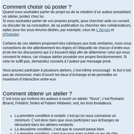
Comment choisir où poster ?
Quand vous souhaitez parler du projet ou de la création d’un auteur possédant
un atelier, postez chez lui.
Si vous souhaitez parler de vos propres projets, pour chercher aide ou conseil,
ou discuter de sa conception, de sa publication ou chercher des collaborateurs,
optez pour les sous-forums dédiés, par exemple, ceux de
L’Alcyon
et
d'Outsider
.
Certains de ces ateliers proposent des rubriques aux buts similaires, nous vous
conseillons de lire attentivement les règles et l’étiquette de chacun d’entre-eux
et de lire les discussions qui s’y trouvent déjà afin de déterminer celui qui vous
convient le mieux, car chaque atelier possède son propre fonctionnement. Si
cela ne suffit pas, demandez conseils à l’auteur par message privé.
Vous pouvez participer à plusieurs ateliers, c’est même encouragé : le but n’est
pas de cloisonner, mais d’ouvrir les lieux d’échange et de permettre un
maximum d’interaction entre-eux.
Comment obtenir un atelier ?
C’est nous qui invitons les auteurs à ouvrir un atelier. “Nous”, c’est Romaric
Briand, Frédéric Sintes et Fabien Hildwein, soit, les trois fondateurs.
La première condition à remplir, c’est qu’on vous connaisse un
minimum. C’est donc bien que vous participiez aux échanges se
déroulant dans les ateliers existants.
La deuxième condition, c’est que le courant passe bien.
La dernière condition, c’est que vous ayez publié un jeu de rôle