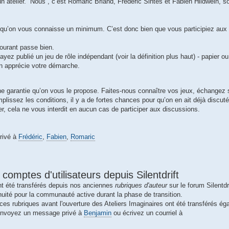
n atelier. “Nous”, c’est Romaric Briand, Frédéric Sintes et Fabien Hildwein, soi
st qu’on vous connaisse un minimum. C’est donc bien que vous participiez au
courant passe bien.
ayez publié un jeu de rôle indépendant (voir la définition plus haut) - papier o
on apprécie votre démarche.
ne garantie qu’on vous le propose. Faites-nous connaître vos jeux, échangez s
plissez les conditions, il y a de fortes chances pour qu’on en ait déjà discut
er, cela ne vous interdit en aucun cas de participer aux discussions.
rivé à
Frédéric
,
Fabien
,
Romaric
 comptes d'utilisateurs depuis Silentdrift
nt été transférés depuis nos anciennes
rubriques d'auteur
sur le forum Silentdri
nuité pour la communauté active durant la phase de transition.
 ces rubriques avant l'ouverture des Ateliers Imaginaires ont été transférés é
 envoyez un message privé à
Benjamin
ou écrivez un courriel à