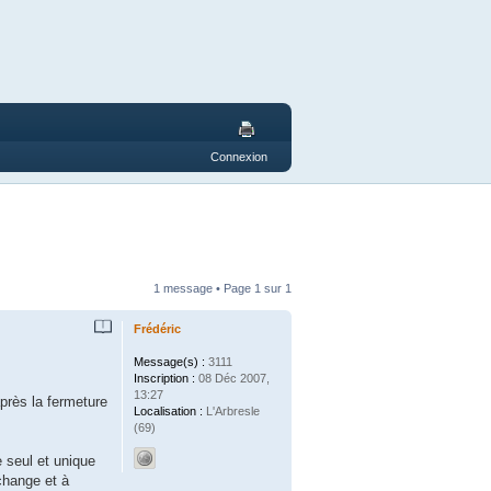
Connexion
1 message • Page
1
sur
1
Frédéric
Message(s) :
3111
Inscription :
08 Déc 2007,
13:27
près la fermeture
Localisation :
L'Arbresle
(69)
e seul et unique
échange et à