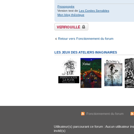
Prosopopée
Version test de
Les Cordes Sensibles
Mon blog théorique
Sujet verrouillé
Retour vers Fonctionnement du forum
LES JEUX DES ATELIERS IMAGINAIRES
Fonctionnement du forum
Utilisateur(s) parcourant ce forum : Aucun utilisateur ins
invité(s)