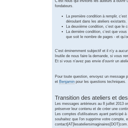
C’est nous qui invitons les auteurs à ouvrir u
fondateurs.
La première condition à remplir, c’e
déroulant dans les ateliers existants.
La deuxième condition, c’est que le 
La dernière condition, c’est que vous 
que soit le nombre de pages - et qu’
C’est éminemment subjectif et il n’y a aucu
Inutile de nous faire la demande, si vous rem
Et si vous n’avez pas envie d’ouvrir un ateli
Pour toute question, envoyez un message p
et
Benjamin
pour les questions techniques.
Transition des ateliers et des
Les messages antérieurs au 8 juillet 2013 o
préserver leur contenu et de créer une conti
Les comptes d'utilisateurs ayant participé à
souhaitez que l'on supprime votre compte,
contact[AT]lesateliersimaginaires[DOT]com.