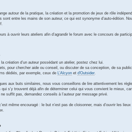
nge autour de la pratique, la création et la promotion de jeux de rôle indépend
s sont entre les mains de son auteur, ce qui est synonyme d’auto-édition. N
f.
urs à ouvrir leurs ateliers afin d’agrandir le forum avec le concours de partic
?
la création d’un auteur possédant un atelier, postez chez lui.
ets, pour chercher aide ou conseil, ou discuter de sa conception, de sa publi
rums dédiés, par exemple, ceux de
L’Alcyon
et
d'Outsider
.
ues aux buts similaires, nous vous conseillons de lire attentivement les règles
 qui s’y trouvent déjà afin de déterminer celui qui vous convient le mieux, car
ne suffit pas, demandez conseils à l’auteur par message privé.
 c’est même encouragé : le but n’est pas de cloisonner, mais d’ouvrir les lieu
ux.
?