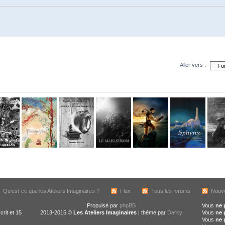
Aller vers :
Qu'est-ce que les Ateliers Imaginaires ?
Flux
Tous les forums
Nouve
Propulsé par
phpBB
Vous
ne 
crit et 15
2013-2015 ©
Les Ateliers Imaginaires
| thème par
Darky
Vous
ne 
Vous
ne 