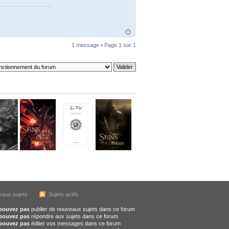
1 message • Page
1
sur
1
aux sujets
Sujets actifs
pouvez pas
publier de nouveaux sujets dans ce forum
pouvez pas
répondre aux sujets dans ce forum
pouvez pas
éditer vos messages dans ce forum