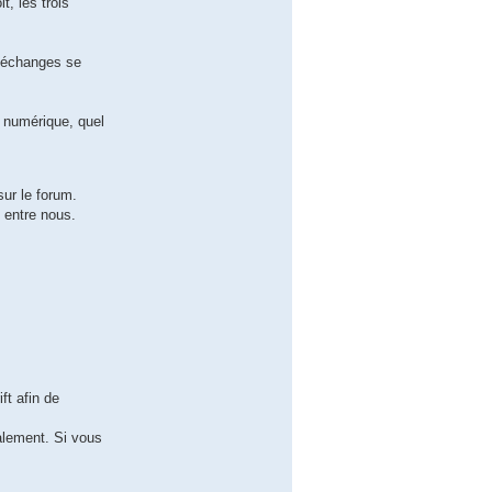
t, les trois
x échanges se
u numérique, quel
ur le forum.
é entre nous.
ft afin de
galement. Si vous