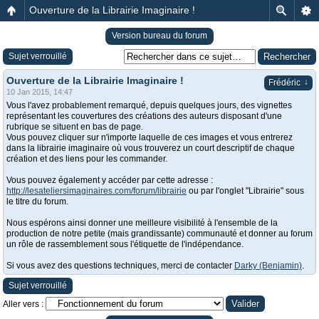
Ouverture de la Librairie Imaginaire !
Version bureau du forum
Sujet verrouillé
Ouverture de la Librairie Imaginaire !
↓
Frédéric
10 Jan 2015, 14:47
Vous l'avez probablement remarqué, depuis quelques jours, des vignettes
représentant les couvertures des créations des auteurs disposant d'une
rubrique se situent en bas de page.
Vous pouvez cliquer sur n'importe laquelle de ces images et vous entrerez
dans la librairie imaginaire où vous trouverez un court descriptif de chaque
création et des liens pour les commander.
Vous pouvez également y accéder par cette adresse :
http://lesateliersimaginaires.com/forum/librairie
ou par l'onglet "Librairie" sous
le titre du forum.
Nous espérons ainsi donner une meilleure visibilité à l'ensemble de la
production de notre petite (mais grandissante) communauté et donner au forum
un rôle de rassemblement sous l'étiquette de l'indépendance.
Si vous avez des questions techniques, merci de contacter
Darky (Benjamin)
.
Sujet verrouillé
Aller vers :