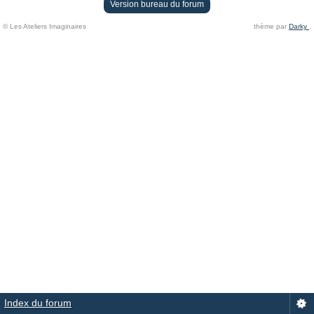
Version bureau du forum
© Les Ateliers Imaginaires
thème par
Darky
.
Index du forum