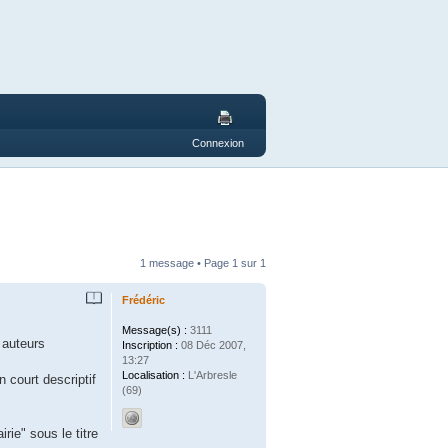
Connexion
1 message • Page
1
sur
1
Frédéric
Message(s) :
3111
 auteurs
Inscription :
08 Déc 2007,
13:27
Localisation :
L'Arbresle
 court descriptif
(69)
irie" sous le titre