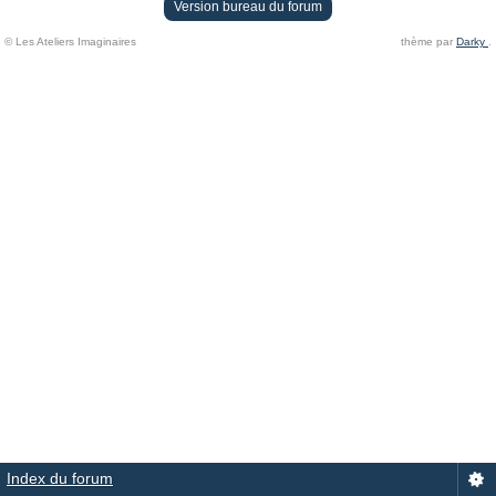
Version bureau du forum
© Les Ateliers Imaginaires
thème par
Darky
.
Index du forum