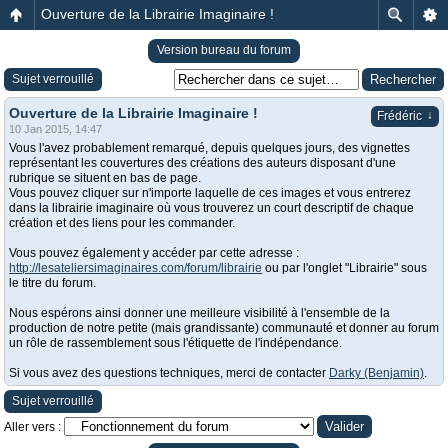
Ouverture de la Librairie Imaginaire !
Version bureau du forum
Sujet verrouillé
Ouverture de la Librairie Imaginaire !
↓
Frédéric
10 Jan 2015, 14:47
Vous l'avez probablement remarqué, depuis quelques jours, des vignettes
représentant les couvertures des créations des auteurs disposant d'une
rubrique se situent en bas de page.
Vous pouvez cliquer sur n'importe laquelle de ces images et vous entrerez
dans la librairie imaginaire où vous trouverez un court descriptif de chaque
création et des liens pour les commander.
Vous pouvez également y accéder par cette adresse :
http://lesateliersimaginaires.com/forum/librairie
ou par l'onglet "Librairie" sous
le titre du forum.
Nous espérons ainsi donner une meilleure visibilité à l'ensemble de la
production de notre petite (mais grandissante) communauté et donner au forum
un rôle de rassemblement sous l'étiquette de l'indépendance.
Si vous avez des questions techniques, merci de contacter
Darky (Benjamin)
.
Sujet verrouillé
Aller vers :