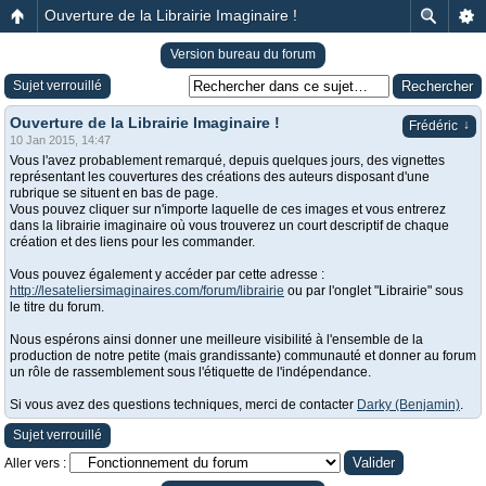
Ouverture de la Librairie Imaginaire !
Version bureau du forum
Sujet verrouillé
Ouverture de la Librairie Imaginaire !
↓
Frédéric
10 Jan 2015, 14:47
Vous l'avez probablement remarqué, depuis quelques jours, des vignettes
représentant les couvertures des créations des auteurs disposant d'une
rubrique se situent en bas de page.
Vous pouvez cliquer sur n'importe laquelle de ces images et vous entrerez
dans la librairie imaginaire où vous trouverez un court descriptif de chaque
création et des liens pour les commander.
Vous pouvez également y accéder par cette adresse :
http://lesateliersimaginaires.com/forum/librairie
ou par l'onglet "Librairie" sous
le titre du forum.
Nous espérons ainsi donner une meilleure visibilité à l'ensemble de la
production de notre petite (mais grandissante) communauté et donner au forum
un rôle de rassemblement sous l'étiquette de l'indépendance.
Si vous avez des questions techniques, merci de contacter
Darky (Benjamin)
.
Sujet verrouillé
Aller vers :