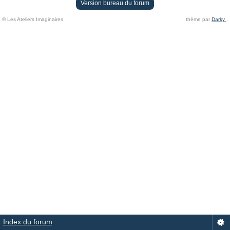
Version bureau du forum
© Les Ateliers Imaginaires
thème par
Darky
.
Index du forum