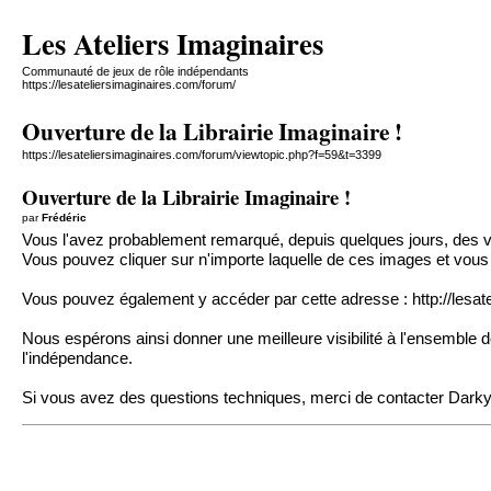
Les Ateliers Imaginaires
Communauté de jeux de rôle indépendants
https://lesateliersimaginaires.com/forum/
Ouverture de la Librairie Imaginaire !
https://lesateliersimaginaires.com/forum/viewtopic.php?f=59&t=3399
Ouverture de la Librairie Imaginaire !
par
Frédéric
Vous l'avez probablement remarqué, depuis quelques jours, des vi
Vous pouvez cliquer sur n'importe laquelle de ces images et vous 
Vous pouvez également y accéder par cette adresse :
http://lesa
Nous espérons ainsi donner une meilleure visibilité à l'ensemble 
l'indépendance.
Si vous avez des questions techniques, merci de contacter
Darky