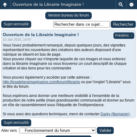
Ouverture de la Librairie Imaginaire !
Version bureau du forum
Sujet verrouillé
Ouverture de la Librairie Imaginaire !
↓
Frédéric
10 Jan 2015, 14:47
Vous l'avez probablement remarqué, depuis quelques jours, des vignettes
représentant les couvertures des créations des auteurs disposant d'une
rubrique se situent en bas de page.
Vous pouvez cliquer sur n'importe laquelle de ces images et vous entrerez
dans la librairie imaginaire où vous trouverez un court descriptif de chaque
création et des liens pour les commander.
Vous pouvez également y accéder par cette adresse :
http://lesateliersimaginaires.com/forum/librairie
ou par l'onglet "Librairie" sous
le titre du forum.
Nous espérons ainsi donner une meilleure visibilité à l'ensemble de la
production de notre petite (mais grandissante) communauté et donner au forum
un rôle de rassemblement sous l'étiquette de l'indépendance.
Si vous avez des questions techniques, merci de contacter
Darky (Benjamin)
.
Sujet verrouillé
Aller vers :