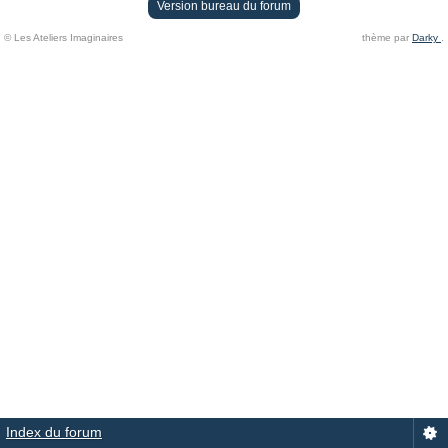
Version bureau du forum
© Les Ateliers Imaginaires
thème par
Darky
.
Index du forum