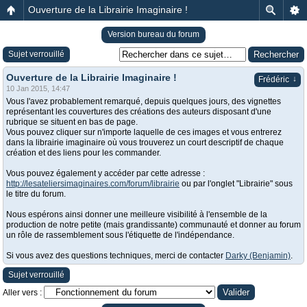
Ouverture de la Librairie Imaginaire !
Version bureau du forum
Sujet verrouillé
Ouverture de la Librairie Imaginaire !
↓
Frédéric
10 Jan 2015, 14:47
Vous l'avez probablement remarqué, depuis quelques jours, des vignettes
représentant les couvertures des créations des auteurs disposant d'une
rubrique se situent en bas de page.
Vous pouvez cliquer sur n'importe laquelle de ces images et vous entrerez
dans la librairie imaginaire où vous trouverez un court descriptif de chaque
création et des liens pour les commander.
Vous pouvez également y accéder par cette adresse :
http://lesateliersimaginaires.com/forum/librairie
ou par l'onglet "Librairie" sous
le titre du forum.
Nous espérons ainsi donner une meilleure visibilité à l'ensemble de la
production de notre petite (mais grandissante) communauté et donner au forum
un rôle de rassemblement sous l'étiquette de l'indépendance.
Si vous avez des questions techniques, merci de contacter
Darky (Benjamin)
.
Sujet verrouillé
Aller vers :