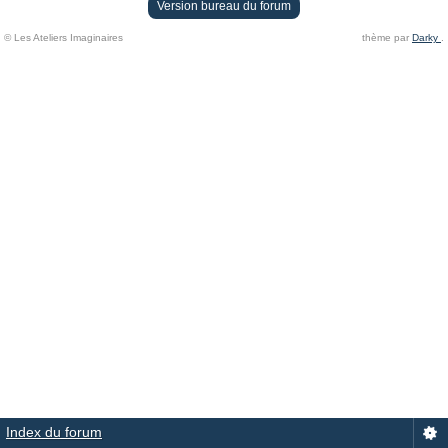
Version bureau du forum
© Les Ateliers Imaginaires
thème par
Darky
.
Index du forum