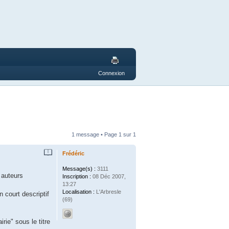
Connexion
1 message • Page
1
sur
1
Frédéric
Message(s) :
3111
 auteurs
Inscription :
08 Déc 2007,
13:27
Localisation :
L'Arbresle
 court descriptif
(69)
irie" sous le titre