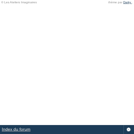
© Les Ateliers Imaginaires
thème par
Darky
.
Index du forum