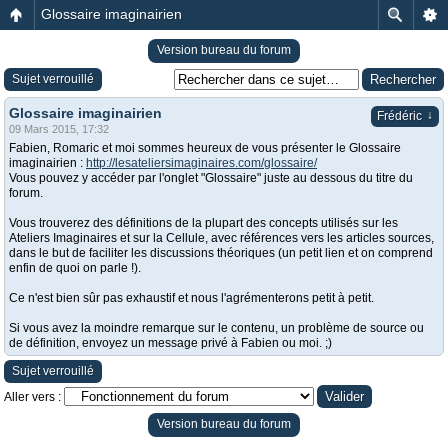
Glossaire imaginairien
Version bureau du forum
Sujet verrouillé
Glossaire imaginairien
↓
Frédéric
09 Mars 2015, 17:32
Fabien, Romaric et moi sommes heureux de vous présenter le Glossaire
imaginairien :
http://lesateliersimaginaires.com/glossaire/
Vous pouvez y accéder par l'onglet "Glossaire" juste au dessous du titre du
forum.
Vous trouverez des définitions de la plupart des concepts utilisés sur les
Ateliers Imaginaires et sur la Cellule, avec références vers les articles sources,
dans le but de faciliter les discussions théoriques (un petit lien et on comprend
enfin de quoi on parle !).
Ce n'est bien sûr pas exhaustif et nous l'agrémenterons petit à petit.
Si vous avez la moindre remarque sur le contenu, un problème de source ou
de définition, envoyez un message privé à Fabien ou moi. ;)
Sujet verrouillé
Aller vers :
Version bureau du forum