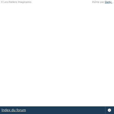
© Les Ateliers Imaginaires
thème par
Darky
.
Index du forum