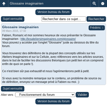
Glossaire imaginairien
Version bureau du forum
Sujet verrouillé
Glossaire imaginairien
↓
Frédéric
09 Mars 2015, 17:32
Fabien, Romaric et moi sommes heureux de vous présenter le Glossaire
imaginairien :
http://lesateliersimaginaires.com/glossaire/
Vous pouvez y accéder par l'onglet "Glossaire" juste au dessous du titre du
forum.
Vous trouverez des définitions de la plupart des concepts utilisés sur les
Ateliers Imaginaires et sur la Cellule, avec références vers les articles sources,
dans le but de faciliter les discussions théoriques (un petit lien et on comprend
enfin de quoi on parle !).
Ce n'est bien sûr pas exhaustif et nous l'agrémenterons petit à petit.
Si vous avez la moindre remarque sur le contenu, un problème de source ou
de définition, envoyez un message privé à Fabien ou moi. ;)
Sujet verrouillé
Aller vers :
Version bureau du forum