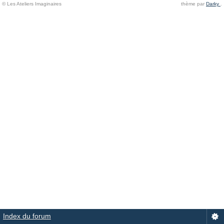
© Les Ateliers Imaginaires
thème par
Darky
.
Index du forum