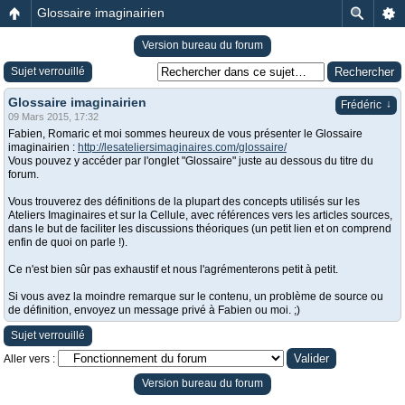
Glossaire imaginairien
Version bureau du forum
Sujet verrouillé
Glossaire imaginairien
↓
Frédéric
09 Mars 2015, 17:32
Fabien, Romaric et moi sommes heureux de vous présenter le Glossaire
imaginairien :
http://lesateliersimaginaires.com/glossaire/
Vous pouvez y accéder par l'onglet "Glossaire" juste au dessous du titre du
forum.
Vous trouverez des définitions de la plupart des concepts utilisés sur les
Ateliers Imaginaires et sur la Cellule, avec références vers les articles sources,
dans le but de faciliter les discussions théoriques (un petit lien et on comprend
enfin de quoi on parle !).
Ce n'est bien sûr pas exhaustif et nous l'agrémenterons petit à petit.
Si vous avez la moindre remarque sur le contenu, un problème de source ou
de définition, envoyez un message privé à Fabien ou moi. ;)
Sujet verrouillé
Aller vers :
Version bureau du forum