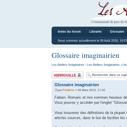
Les Ateliers
Communauté de jeux de rô
Index du forum
Librairie
Glossaire
Nous sommes actuellement le 06 Août 2026, 19:5
Glossaire imaginairien
Les Ateliers Imaginaires
›
Les Ateliers Imaginaires, c’es
Sujet verrouillé
Glossaire imaginairien
par
Frédéric
» 09 Mars 2015, 17:32
Fabien, Romaric et moi sommes heureux de v
Vous pouvez y accéder par l'onglet "Glossair
Vous trouverez des définitions de la plupart 
articles sources, dans le but de faciliter les