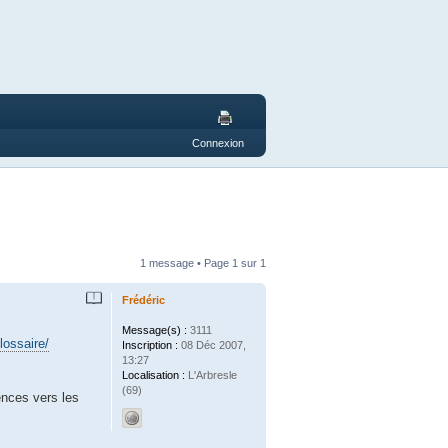
Connexion
1 message • Page
1
sur
1
Frédéric
Message(s) :
3111
lossaire/
Inscription :
08 Déc 2007,
13:27
Localisation :
L'Arbresle
(69)
rences vers les