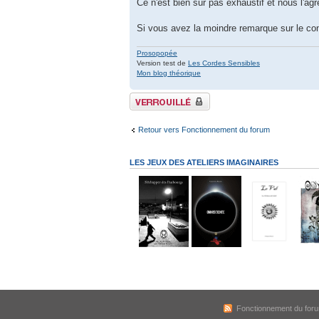
Ce n'est bien sûr pas exhaustif et nous l'agr
Si vous avez la moindre remarque sur le co
Prosopopée
Version test de
Les Cordes Sensibles
Mon blog théorique
Sujet verrouillé
Retour vers Fonctionnement du forum
LES JEUX DES ATELIERS IMAGINAIRES
Fonctionnement du for