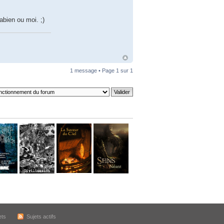
bien ou moi. ;)
1 message • Page
1
sur
1
ets
Sujets actifs