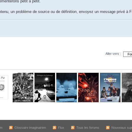
émenterons petit à petit.
ntenu, un problème de source ou de définition, envoyez un message privé à Fa
Aller vers :
um
Glossaire imaginairien
Flux
Tous les forums
Nouveaux suj