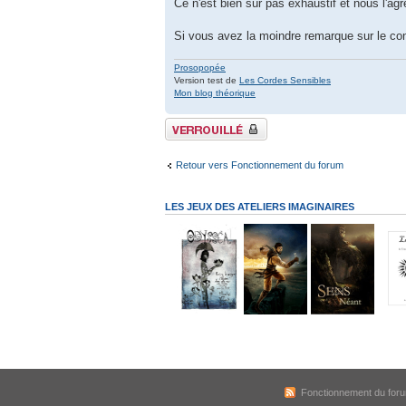
Ce n'est bien sûr pas exhaustif et nous l'agr
Si vous avez la moindre remarque sur le co
Prosopopée
Version test de
Les Cordes Sensibles
Mon blog théorique
Sujet verrouillé
Retour vers Fonctionnement du forum
LES JEUX DES ATELIERS IMAGINAIRES
Fonctionnement du for