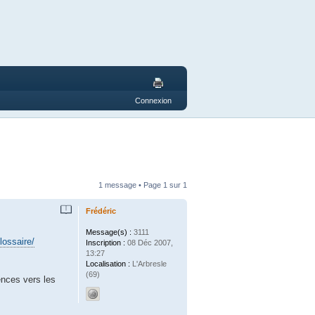
Connexion
1 message • Page
1
sur
1
Frédéric
Message(s) :
3111
lossaire/
Inscription :
08 Déc 2007,
13:27
Localisation :
L'Arbresle
(69)
rences vers les