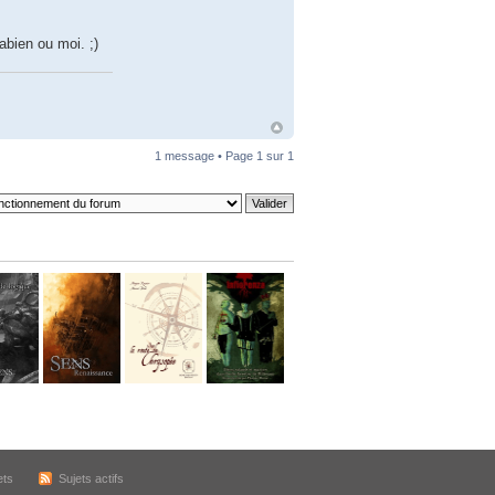
bien ou moi. ;)
1 message • Page
1
sur
1
ets
Sujets actifs