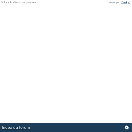
© Les Ateliers Imaginaires
thème par
Darky
.
Index du forum