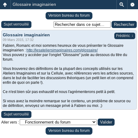
Glossaire imaginairien
Version bureau du forum
Sujet verrouillé
Glossaire imaginairien
↓
Frédéric
09 Mars 2015, 17:32
Fabien, Romaric et moi sommes heureux de vous présenter le Glossaire
imaginairien :
http://lesateliersimaginaires.com/glossaire/
Vous pouvez y accéder par l'onglet "Glossaire" juste au dessous du titre du
forum.
Vous trouverez des définitions de la plupart des concepts utilisés sur les
Ateliers Imaginaires et sur la Cellule, avec références vers les articles sources,
dans le but de faciliter les discussions théoriques (un petit lien et on comprend
enfin de quoi on parle !).
Ce n'est bien sûr pas exhaustif et nous l'agrémenterons petit à petit.
Si vous avez la moindre remarque sur le contenu, un problème de source ou
de définition, envoyez un message privé à Fabien ou moi. ;)
Sujet verrouillé
Aller vers :
Version bureau du forum