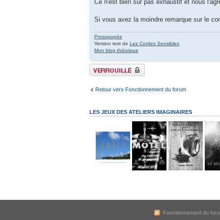
Ce n'est bien sûr pas exhaustif et nous l'agr
Si vous avez la moindre remarque sur le co
Prosopopée
Version test de
Les Cordes Sensibles
Mon blog théorique
Sujet verrouillé
Retour vers Fonctionnement du forum
LES JEUX DES ATELIERS IMAGINAIRES
Fonctionnement du for