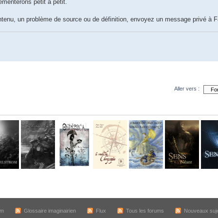
émenterons petit à petit.
ntenu, un problème de source ou de définition, envoyez un message privé à Fa
Aller vers :
um
Glossaire imaginairien
Flux
Tous les forums
Nouveaux suj