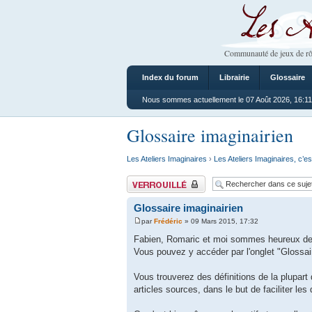
Les Ateliers
Communauté de jeux de rô
Index du forum
Librairie
Glossaire
Nous sommes actuellement le 07 Août 2026, 16:11
Glossaire imaginairien
Les Ateliers Imaginaires
›
Les Ateliers Imaginaires, c’es
Sujet verrouillé
Glossaire imaginairien
par
Frédéric
» 09 Mars 2015, 17:32
Fabien, Romaric et moi sommes heureux de v
Vous pouvez y accéder par l'onglet "Glossair
Vous trouverez des définitions de la plupart 
articles sources, dans le but de faciliter les