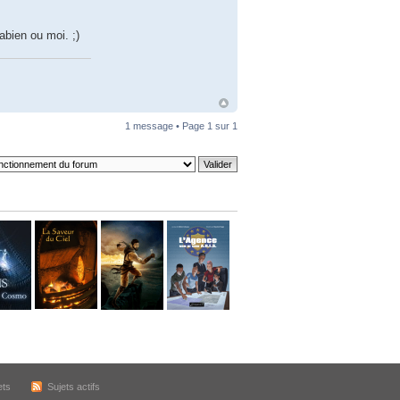
bien ou moi. ;)
1 message • Page
1
sur
1
ets
Sujets actifs