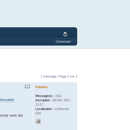
Connexion
1 message • Page
1
sur
1
Frédéric
Message(s) :
3111
lossaire/
Inscription :
08 Déc 2007,
13:27
Localisation :
L'Arbresle
(69)
rences vers les