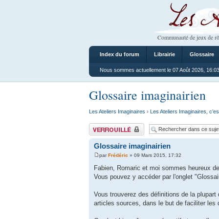
Les Ateliers
Communauté de jeux de rô
Index du forum
Librairie
Glossaire
Nous sommes actuellement le 07 Août 2026, 16:0
Glossaire imaginairien
Les Ateliers Imaginaires
›
Les Ateliers Imaginaires, c’es
Sujet verrouillé
Glossaire imaginairien
par
Frédéric
» 09 Mars 2015, 17:32
Fabien, Romaric et moi sommes heureux de v
Vous pouvez y accéder par l'onglet "Glossair
Vous trouverez des définitions de la plupart 
articles sources, dans le but de faciliter les