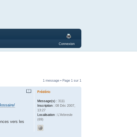
Connexion
1 message • Page
1
sur
1
Frédéric
Message(s) :
3111
lossaire/
Inscription :
08 Déc 2007,
13:27
Localisation :
L'Arbresle
(69)
rences vers les