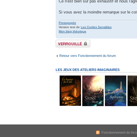
Ce n'est bien sûr pas exhaustif et nous l'agr
Si vous avez la moindre remarque sur le co
Prosopopée
Version test de
Les Cordes Sensibles
Mon blog théorique
Sujet verrouillé
Retour vers Fonctionnement du forum
LES JEUX DES ATELIERS IMAGINAIRES
Fonctionnement du for