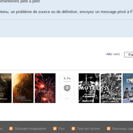
émenterons petit à petit.
ntenu, un problème de source ou de définition, envoyez un message privé à Fa
Aller vers :
um
Glossaire imaginairien
Flux
Tous les forums
Nouveaux suj