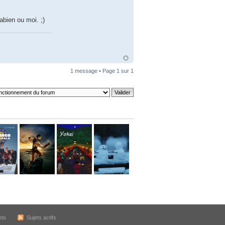
bien ou moi. ;)
1 message • Page
1
sur
1
ets
Sujets actifs