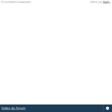
© Les Ateliers Imaginaires
thème par
Darky
.
Index du forum