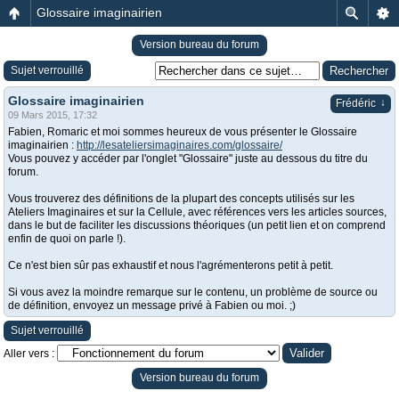
Glossaire imaginairien
Version bureau du forum
Sujet verrouillé
Glossaire imaginairien
↓
Frédéric
09 Mars 2015, 17:32
Fabien, Romaric et moi sommes heureux de vous présenter le Glossaire
imaginairien :
http://lesateliersimaginaires.com/glossaire/
Vous pouvez y accéder par l'onglet "Glossaire" juste au dessous du titre du
forum.
Vous trouverez des définitions de la plupart des concepts utilisés sur les
Ateliers Imaginaires et sur la Cellule, avec références vers les articles sources,
dans le but de faciliter les discussions théoriques (un petit lien et on comprend
enfin de quoi on parle !).
Ce n'est bien sûr pas exhaustif et nous l'agrémenterons petit à petit.
Si vous avez la moindre remarque sur le contenu, un problème de source ou
de définition, envoyez un message privé à Fabien ou moi. ;)
Sujet verrouillé
Aller vers :
Version bureau du forum