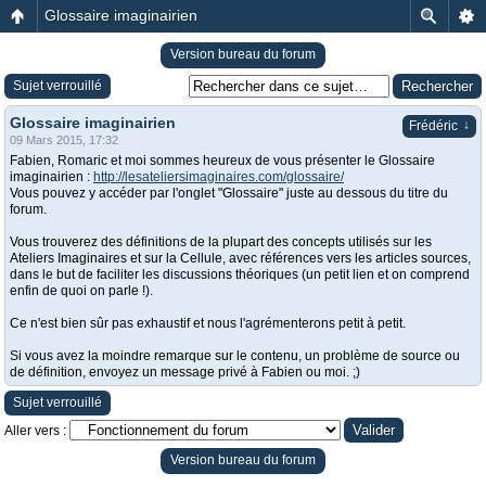
Glossaire imaginairien
Version bureau du forum
Sujet verrouillé
Glossaire imaginairien
↓
Frédéric
09 Mars 2015, 17:32
Fabien, Romaric et moi sommes heureux de vous présenter le Glossaire
imaginairien :
http://lesateliersimaginaires.com/glossaire/
Vous pouvez y accéder par l'onglet "Glossaire" juste au dessous du titre du
forum.
Vous trouverez des définitions de la plupart des concepts utilisés sur les
Ateliers Imaginaires et sur la Cellule, avec références vers les articles sources,
dans le but de faciliter les discussions théoriques (un petit lien et on comprend
enfin de quoi on parle !).
Ce n'est bien sûr pas exhaustif et nous l'agrémenterons petit à petit.
Si vous avez la moindre remarque sur le contenu, un problème de source ou
de définition, envoyez un message privé à Fabien ou moi. ;)
Sujet verrouillé
Aller vers :
Version bureau du forum