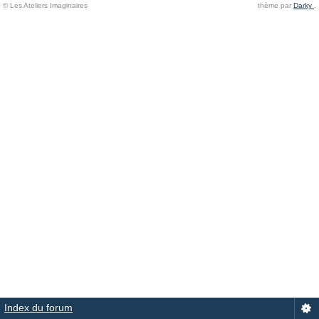
© Les Ateliers Imaginaires
thème par
Darky
.
Index du forum