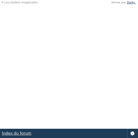
© Les Ateliers Imaginaires
thème par
Darky
.
Index du forum