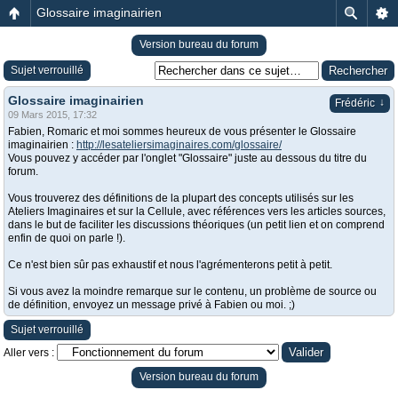
Glossaire imaginairien
Version bureau du forum
Sujet verrouillé
Glossaire imaginairien
↓
Frédéric
09 Mars 2015, 17:32
Fabien, Romaric et moi sommes heureux de vous présenter le Glossaire
imaginairien :
http://lesateliersimaginaires.com/glossaire/
Vous pouvez y accéder par l'onglet "Glossaire" juste au dessous du titre du
forum.
Vous trouverez des définitions de la plupart des concepts utilisés sur les
Ateliers Imaginaires et sur la Cellule, avec références vers les articles sources,
dans le but de faciliter les discussions théoriques (un petit lien et on comprend
enfin de quoi on parle !).
Ce n'est bien sûr pas exhaustif et nous l'agrémenterons petit à petit.
Si vous avez la moindre remarque sur le contenu, un problème de source ou
de définition, envoyez un message privé à Fabien ou moi. ;)
Sujet verrouillé
Aller vers :
Version bureau du forum