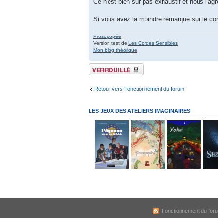
Ce n'est bien sûr pas exhaustif et nous l'agr
Si vous avez la moindre remarque sur le co
Prosopopée
Version test de
Les Cordes Sensibles
Mon blog théorique
Sujet verrouillé
Retour vers Fonctionnement du forum
LES JEUX DES ATELIERS IMAGINAIRES
Fonctionnement du for