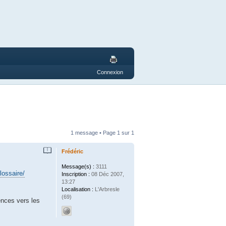
Connexion
1 message • Page
1
sur
1
Frédéric
Message(s) :
3111
lossaire/
Inscription :
08 Déc 2007,
13:27
Localisation :
L'Arbresle
(69)
rences vers les