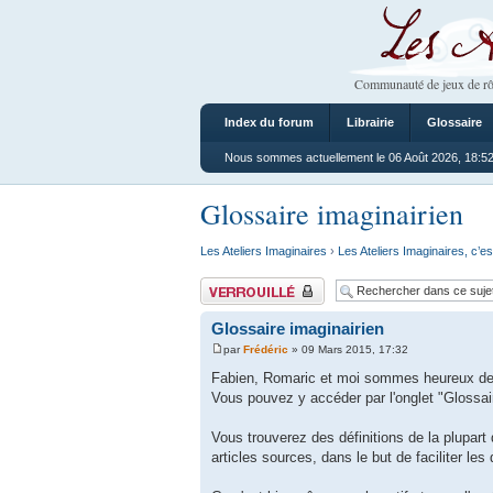
Les Ateliers
Communauté de jeux de rô
Index du forum
Librairie
Glossaire
Nous sommes actuellement le 06 Août 2026, 18:5
Glossaire imaginairien
Les Ateliers Imaginaires
›
Les Ateliers Imaginaires, c’es
Sujet verrouillé
Glossaire imaginairien
par
Frédéric
» 09 Mars 2015, 17:32
Fabien, Romaric et moi sommes heureux de v
Vous pouvez y accéder par l'onglet "Glossair
Vous trouverez des définitions de la plupart 
articles sources, dans le but de faciliter les