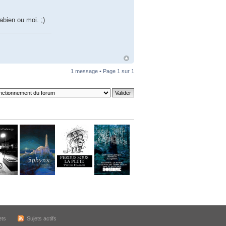
bien ou moi. ;)
1 message • Page
1
sur
1
ets
Sujets actifs