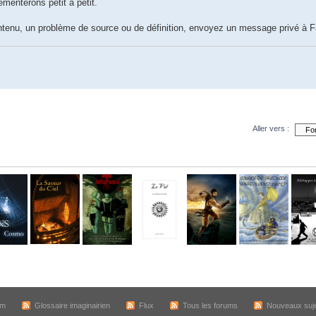
émenterons petit à petit.
ntenu, un problème de source ou de définition, envoyez un message privé à Fa
Aller vers :
um
Glossaire imaginairien
Flux
Tous les forums
Nouveaux suj