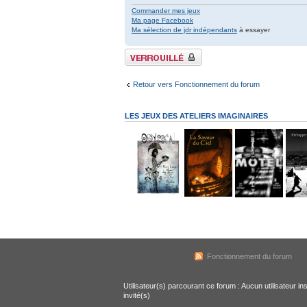
Commander mes jeux
Ma page Facebook
Ma sélection de jdr indépendants
à essayer
Sujet verrouillé
Retour vers Fonctionnement du forum
LES JEUX DES ATELIERS IMAGINAIRES
Fonctionnement du forum
Utilisateur(s) parcourant ce forum : Aucun utilisateur ins
invité(s)