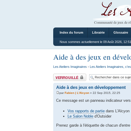
Les Ateliers
Communauté de jeux de rô
Index du forum
Librairie
Glossaire
Nous sommes actuellement le 09 Août 2026, 12:5
Aide à des jeux en déve
Les Ateliers Imaginaires
›
Les Ateliers Imaginaires, c’es
Sujet verrouillé
Aide à des jeux en développement
par
Fabien | L'Alcyon
» 22 Sep 2015, 22:25
Ce message est un panneau indicateur vers
Vos rapports de partie
dans L'Alcyon
Le Salon Noble
d'Outsider
Prenez garde à l'étiquette de chacun d'entr