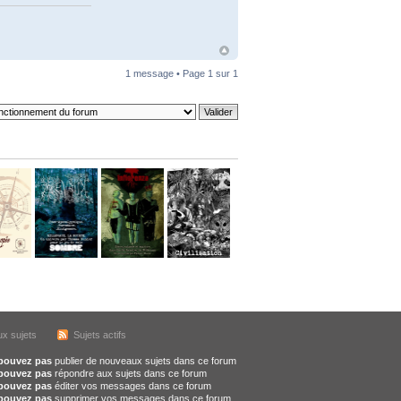
1 message • Page
1
sur
1
x sujets
Sujets actifs
pouvez pas
publier de nouveaux sujets dans ce forum
pouvez pas
répondre aux sujets dans ce forum
pouvez pas
éditer vos messages dans ce forum
pouvez pas
supprimer vos messages dans ce forum