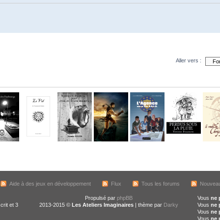
Aller vers :
Aide à des jeux en développement
Flux
Tous les forums
Nouveau
Propulsé par
phpBB
Vous
ne 
crit et 3
2013-2015 ©
Les Ateliers Imaginaires
| thème par
Darky
Vous
ne 
Vous
ne 
Vous
ne 