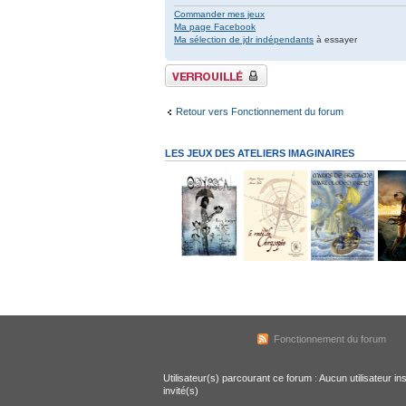
Commander mes jeux
Ma page Facebook
Ma sélection de jdr indépendants
à essayer
Sujet verrouillé
Retour vers Fonctionnement du forum
LES JEUX DES ATELIERS IMAGINAIRES
Fonctionnement du forum
Utilisateur(s) parcourant ce forum : Aucun utilisateur ins
invité(s)