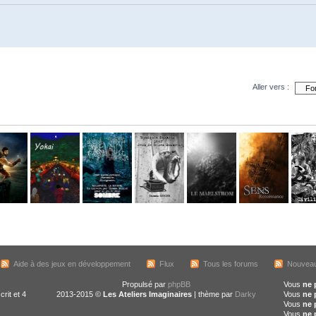
Aller vers :
Aide à des jeux en développement
Flux
Tous les forums
Nouveau
Propulsé par
phpBB
Vous
ne 
crit et 4
2013-2015 ©
Les Ateliers Imaginaires
| thème par
Darky
Vous
ne 
Vous
ne 
Vous
ne 