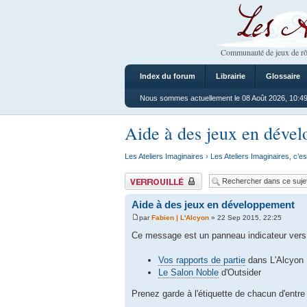
Les Ateliers
Communauté de jeux de rô
Index du forum
Librairie
Glossaire
Nous sommes actuellement le 08 Août 2026, 10:4
Aide à des jeux en déve
Les Ateliers Imaginaires
›
Les Ateliers Imaginaires, c’es
Sujet verrouillé
Aide à des jeux en développement
par
Fabien | L'Alcyon
» 22 Sep 2015, 22:25
Ce message est un panneau indicateur vers
Vos rapports de partie
dans L'Alcyon
Le Salon Noble
d'Outsider
Prenez garde à l'étiquette de chacun d'entr