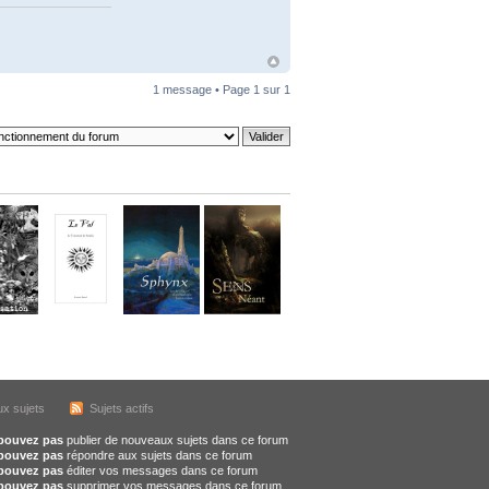
1 message • Page
1
sur
1
x sujets
Sujets actifs
pouvez pas
publier de nouveaux sujets dans ce forum
pouvez pas
répondre aux sujets dans ce forum
pouvez pas
éditer vos messages dans ce forum
pouvez pas
supprimer vos messages dans ce forum