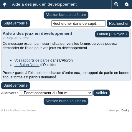
Aide à des jeux en développement
Version bureau du forum
Sujet verrouillé
Aide à des jeux en développement
↓
Fabien | L'Alcyon
22 Sep 2015, 22:25
Ce message est un panneau indicateur vers les forums où vous pouvez
demander de l'aide pour vos jeux en développement.
Vos rapports de partie
dans L'Alcyon
Le Salon Noble
d'Outsider
Prenez garde à l'étiquette de chacun d'entre eux, un rapport de partie en bonne
et due forme est parfois demandé.
Sujet verrouillé
Aller vers :
Version bureau du forum
© Les Ateliers Imaginaires
thème par
Darky
.