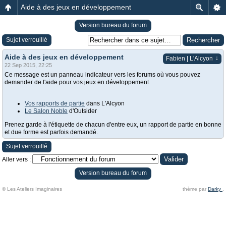
Aide à des jeux en développement
Version bureau du forum
Sujet verrouillé
Aide à des jeux en développement
↓
Fabien | L'Alcyon
22 Sep 2015, 22:25
Ce message est un panneau indicateur vers les forums où vous pouvez
demander de l'aide pour vos jeux en développement.
Vos rapports de partie
dans L'Alcyon
Le Salon Noble
d'Outsider
Prenez garde à l'étiquette de chacun d'entre eux, un rapport de partie en bonne
et due forme est parfois demandé.
Sujet verrouillé
Aller vers :
Version bureau du forum
© Les Ateliers Imaginaires
thème par
Darky
.