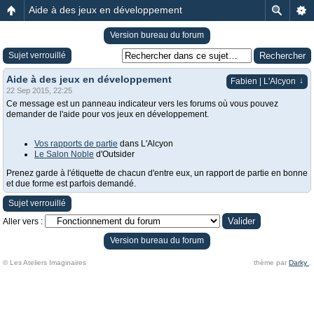
Aide à des jeux en développement
Version bureau du forum
Sujet verrouillé
Aide à des jeux en développement
↓
Fabien | L'Alcyon
22 Sep 2015, 22:25
Ce message est un panneau indicateur vers les forums où vous pouvez
demander de l'aide pour vos jeux en développement.
Vos rapports de partie
dans L'Alcyon
Le Salon Noble
d'Outsider
Prenez garde à l'étiquette de chacun d'entre eux, un rapport de partie en bonne
et due forme est parfois demandé.
Sujet verrouillé
Aller vers :
Version bureau du forum
© Les Ateliers Imaginaires
thème par
Darky
.