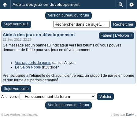
Aide à des jeux en développement
Version bureau du forum
Sujet verrouillé
Aide à des jeux en développement
↓
Fabien | L'Alcyon
22 Sep 2015, 22:25
Ce message est un panneau indicateur vers les forums où vous pouvez
demander de l'aide pour vos jeux en développement.
Vos rapports de partie
dans L'Alcyon
Le Salon Noble
d'Outsider
Prenez garde à l'étiquette de chacun d'entre eux, un rapport de partie en bonne
et due forme est parfois demandé.
Sujet verrouillé
Aller vers :
Version bureau du forum
© Les Ateliers Imaginaires
thème par
Darky
.