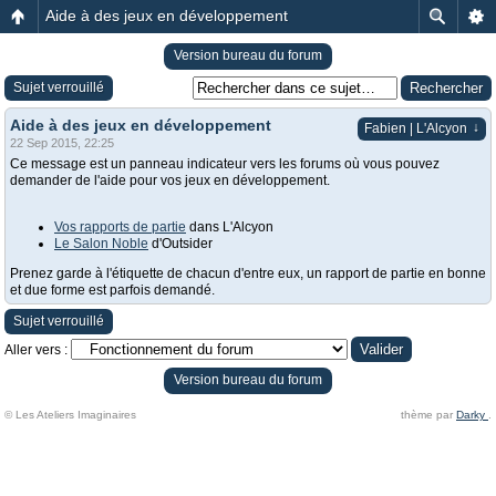
Aide à des jeux en développement
Version bureau du forum
Sujet verrouillé
Aide à des jeux en développement
↓
Fabien | L'Alcyon
22 Sep 2015, 22:25
Ce message est un panneau indicateur vers les forums où vous pouvez
demander de l'aide pour vos jeux en développement.
Vos rapports de partie
dans L'Alcyon
Le Salon Noble
d'Outsider
Prenez garde à l'étiquette de chacun d'entre eux, un rapport de partie en bonne
et due forme est parfois demandé.
Sujet verrouillé
Aller vers :
Version bureau du forum
© Les Ateliers Imaginaires
thème par
Darky
.