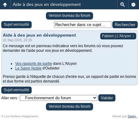
Aide à des jeux en développement
Version bureau du forum
Sujet verrouillé
Aide à des jeux en développement
↓
Fabien | L'Alcyon
22 Sep 2015, 22:25
Ce message est un panneau indicateur vers les forums où vous pouvez
demander de l'aide pour vos jeux en développement.
Vos rapports de partie
dans L'Alcyon
Le Salon Noble
d'Outsider
Prenez garde à l'étiquette de chacun d'entre eux, un rapport de partie en bonne
et due forme est parfois demandé.
Sujet verrouillé
Aller vers :
Version bureau du forum
© Les Ateliers Imaginaires
thème par
Darky
.