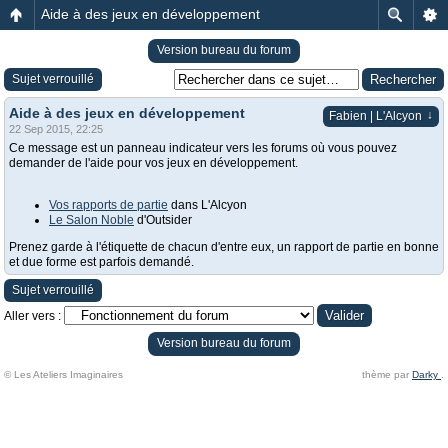
Aide à des jeux en développement
Version bureau du forum
Sujet verrouillé
Aide à des jeux en développement
↓
Fabien | L'Alcyon
22 Sep 2015, 22:25
Ce message est un panneau indicateur vers les forums où vous pouvez
demander de l'aide pour vos jeux en développement.
Vos rapports de partie
dans L'Alcyon
Le Salon Noble
d'Outsider
Prenez garde à l'étiquette de chacun d'entre eux, un rapport de partie en bonne
et due forme est parfois demandé.
Sujet verrouillé
Aller vers :
Version bureau du forum
© Les Ateliers Imaginaires
thème par
Darky
.