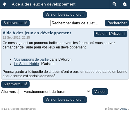
Aide à des jeux en développement
Version bureau du forum
Sujet verrouillé
Aide à des jeux en développement
↓
Fabien | L'Alcyon
22 Sep 2015, 22:25
Ce message est un panneau indicateur vers les forums où vous pouvez
demander de l'aide pour vos jeux en développement.
Vos rapports de partie
dans L'Alcyon
Le Salon Noble
d'Outsider
Prenez garde à l'étiquette de chacun d'entre eux, un rapport de partie en bonne
et due forme est parfois demandé.
Sujet verrouillé
Aller vers :
Version bureau du forum
© Les Ateliers Imaginaires
thème par
Darky
.