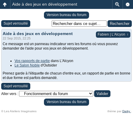
Aide à des jeux en développement
Version bureau du forum
Sujet verrouillé
Aide à des jeux en développement
↓
Fabien | L'Alcyon
22 Sep 2015, 22:25
Ce message est un panneau indicateur vers les forums où vous pouvez
demander de l'aide pour vos jeux en développement.
Vos rapports de partie
dans L'Alcyon
Le Salon Noble
d'Outsider
Prenez garde à l'étiquette de chacun d'entre eux, un rapport de partie en bonne
et due forme est parfois demandé.
Sujet verrouillé
Aller vers :
Version bureau du forum
© Les Ateliers Imaginaires
thème par
Darky
.