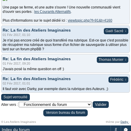
Une page se ferme, et une autre s'ouvre ! Une nouvelle communauté vient
d'ouvrir ses portes :
les Courants Alternatifs
.
Plus d'informations sur le sujet dédié ici :
viewtopic.php?f=91&t=4160
Re: La fin des Ateliers Imaginaires
↓
Gaël Sacré
01 Fév 2017, 01:10
Je n'ai pas encore créé de quoi transféré ma rubrique. Est-ce que c'est possible
de récupérer ma rubrique sous forme d'un fichier de sauvegarde à utiliser plus
tard sur un forum phpBB ?
Re: La fin des Ateliers Imaginaires
↓
Thomas Munier
01 Fév 2017, 09:20
J'avais posé la même question en off :)
Re: La fin des Ateliers Imaginaires
↓
Frédéric
02 Fév 2017, 01:01
Il faut voir avec Darky, par exemple dans la rubrique des Auteurs. ;)
Sujet verrouillé
Aller vers :
Version bureau du forum
© Les Ateliers Imaginaires
thème par
Darky
.
Index du forum
#