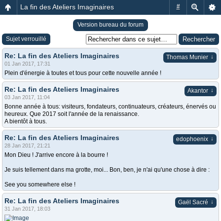
La fin des Ateliers Imaginaires
#
Version bureau du forum
Sujet verrouillé
Re: La fin des Ateliers Imaginaires
↓
Thomas Munier
01 Jan 2017, 17:31
Plein d'énergie à toutes et tous pour cette nouvelle année !
Re: La fin des Ateliers Imaginaires
↓
Akantor
03 Jan 2017, 11:04
Bonne année à tous: visiteurs, fondateurs, continuateurs, créateurs, énervés ou
heureux. Que 2017 soit l'année de la renaissance.
A bientôt à tous.
Re: La fin des Ateliers Imaginaires
↓
edophoenix
28 Jan 2017, 21:21
Mon Dieu ! J'arrive encore à la bourre !
Je suis tellement dans ma grotte, moi... Bon, ben, je n'ai qu'une chose à dire :
See you somewhere else !
Re: La fin des Ateliers Imaginaires
↓
Gaël Sacré
31 Jan 2017, 18:03